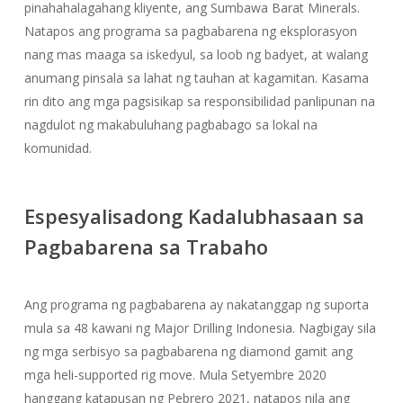
pinahahalagahang kliyente, ang Sumbawa Barat Minerals.
Natapos ang programa sa pagbabarena ng eksplorasyon
nang mas maaga sa iskedyul, sa loob ng badyet, at walang
anumang pinsala sa lahat ng tauhan at kagamitan. Kasama
rin dito ang mga pagsisikap sa responsibilidad panlipunan na
nagdulot ng makabuluhang pagbabago sa lokal na
komunidad.
Espesyalisadong Kadalubhasaan sa
Pagbabarena sa Trabaho
Ang programa ng pagbabarena ay nakatanggap ng suporta
mula sa 48 kawani ng Major Drilling Indonesia. Nagbigay sila
ng mga serbisyo sa pagbabarena ng diamond gamit ang
mga heli-supported rig move. Mula Setyembre 2020
hanggang katapusan ng Pebrero 2021, natapos nila ang