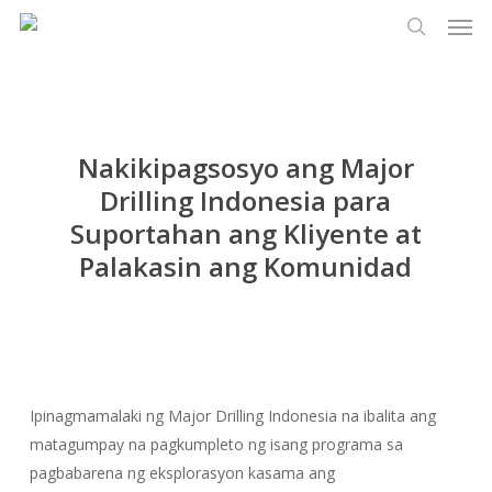
Men
Laktawan
Menu
ang
paghaha
pangunahing
nilalaman
Nakikipagsosyo ang Major
Drilling Indonesia para
Suportahan ang Kliyente at
Palakasin ang Komunidad
Ipinagmamalaki ng Major Drilling Indonesia na ibalita ang
matagumpay na pagkumpleto ng isang programa sa
pagbabarena ng eksplorasyon kasama ang