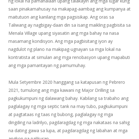
ng lokal na pamahalaan upang talakayin ang mga lugar kung
saan pinakamahusay na makapag-aambag ang kumpanya at
maitutuon ang kanilang mga pagsisikap. Ang oras sa
Taliwang ay nagbigay-daan din sa isang maikling pagbisita sa
Menala Village upang siyasatin ang mga bahay na nasa
masamang kondisyon. Ang mga pagbisitang iyon ay
nagdulot ng plano na makipag-ugnayan sa mga lokal na
kontratista at simulan ang mga renobasyon upang mapabuti
ang mga pamantayan ng pamumuhay.
Mula Setyembre 2020 hanggang sa katapusan ng Pebrero
2021, tumulong ang mga kawani ng Major Drilling sa
pagkukumpuni ng dalawang bahay. Kabilang sa trabaho ang
paglalagay ng mga septic tank na may tubo, pagkukumpuni
at pagtataas ng taas ng bubong, paglalagay ng mga
dingding na ladrilyo, pagdaragdag ng mga nakataas na sahig
na dating gawa sa lupa, at pagdaragdag ng labahan at mga
angkop na palikuran.