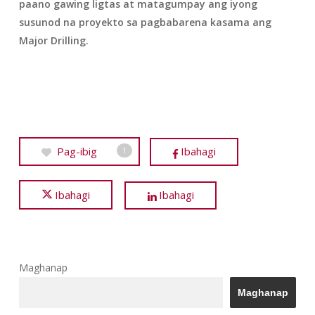
paano gawing ligtas at matagumpay ang iyong
susunod na proyekto sa pagbabarena kasama ang
Major Drilling.
Pag-ibig
Ibahagi
1
Ibahagi
Ibahagi
Maghanap
Maghanap