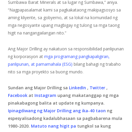
Sumbawa Barat Minerals at sa lugar ng Sumbawa,” aniya.
“Nagpapasalamat kami sa pagkakataong makipagsosyo sa
aming kliyente, sa gobyerno, at sa lokal na komunidad ng
mga negosyante upang magbigay ng tulong sa mga taong
higit na nangangailangan nito.”
Ang Major Drilling ay nakatuon sa responsibilidad panlipunan
ng korporasyon at
mga programang pangkapaligiran,
panlipunan, at pamamahala (ESG)
bilang bahagi ng trabaho
nito sa mga proyekto sa buong mundo.
Sundan ang Major Drilling sa
LinkedIn
,
Twitter
,
Facebook
at
Instagram
upang makatanggap ng mga
pinakabagong balita at update ng kumpanya.
Ipinagdiwang ng Major Drilling ang ika-40 taon
ng
espesyalisadong kadalubhasaan sa pagbabarena mula
1980-2020.
Matuto nang higit pa
tungkol sa kung