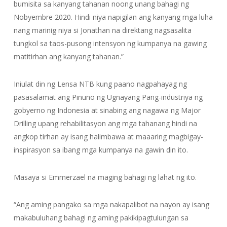
bumisita sa kanyang tahanan noong unang bahagi ng
Nobyembre 2020. Hindi niya napigilan ang kanyang mga luha
nang marinig niya si Jonathan na direktang nagsasalita
tungkol sa taos-pusong intensyon ng kumpanya na gawing
matitirhan ang kanyang tahanan.”
Iniulat din ng Lensa NTB kung paano nagpahayag ng
pasasalamat ang Pinuno ng Ugnayang Pang-industriya ng
gobyerno ng Indonesia at sinabing ang nagawa ng Major
Drilling upang rehabilitasyon ang mga tahanang hindi na
angkop tirhan ay isang halimbawa at maaaring magbigay-
inspirasyon sa ibang mga kumpanya na gawin din ito.
Masaya si Emmerzael na maging bahagi ng lahat ng ito.
“Ang aming pangako sa mga nakapalibot na nayon ay isang
makabuluhang bahagi ng aming pakikipagtulungan sa