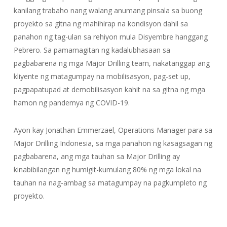
kanilang trabaho nang walang anumang pinsala sa buong
proyekto sa gitna ng mahihirap na kondisyon dahil sa
panahon ng tag-ulan sa rehiyon mula Disyembre hanggang
Pebrero. Sa pamamagitan ng kadalubhasaan sa
pagbabarena ng mga Major Drilling team, nakatanggap ang
kliyente ng matagumpay na mobilisasyon, pag-set up,
pagpapatupad at demobilisasyon kahit na sa gitna ng mga
hamon ng pandemya ng COVID-19.
Ayon kay Jonathan Emmerzael, Operations Manager para sa
Major Drilling Indonesia, sa mga panahon ng kasagsagan ng
pagbabarena, ang mga tauhan sa Major Drilling ay
kinabibilangan ng humigit-kumulang 80% ng mga lokal na
tauhan na nag-ambag sa matagumpay na pagkumpleto ng
proyekto.