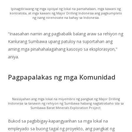
Ipinagdiriwang ng mga opisyal ng lokal na pamahalaan, mga kawani ng
kontratista, at mga kawani ng Major Drilling Indonesia ang pagkumpleto
ng isang nirenovate na bahay sa Indonesia.
“Inaasahan namin ang pagbabalik balang araw sa rehiyon ng
Kanlurang Sumbawa upang patuloy na suportahan ang
aming mga pinahahalagahang kasosyo sa eksplorasyon,”
aniya.
Pagpapalakas ng mga Komunidad
Nasisiyahan ang mga lokal na miyembro ng pangkat ng Major Drilling
Indonesia sa tanawin ng rehiyon ng Sumbawa habang nagtatrabaho sila sa
Sumbawa Barat Minerals Exploration Project.
Bukod sa pagbibigay-kapangyarihan sa mga lokal na
empleyado sa buong tagal ng proyekto, ang pangkat ng