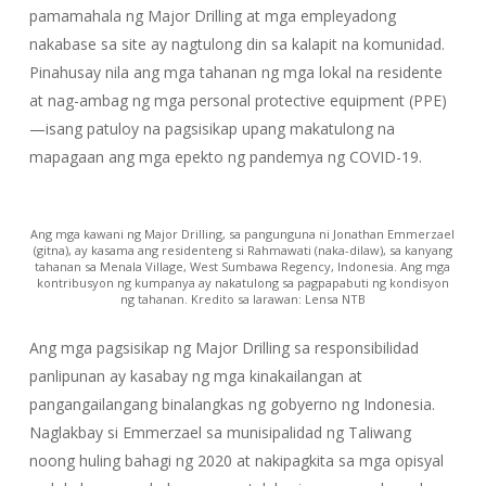
pamamahala ng Major Drilling at mga empleyadong
nakabase sa site ay nagtulong din sa kalapit na komunidad.
Pinahusay nila ang mga tahanan ng mga lokal na residente
at nag-ambag ng mga personal protective equipment (PPE)
—isang patuloy na pagsisikap upang makatulong na
mapagaan ang mga epekto ng pandemya ng COVID-19.
Ang mga kawani ng Major Drilling, sa pangunguna ni Jonathan Emmerzael
(gitna), ay kasama ang residenteng si Rahmawati (naka-dilaw), sa kanyang
tahanan sa Menala Village, West Sumbawa Regency, Indonesia. Ang mga
kontribusyon ng kumpanya ay nakatulong sa pagpapabuti ng kondisyon
ng tahanan. Kredito sa larawan: Lensa NTB
Ang mga pagsisikap ng Major Drilling sa responsibilidad
panlipunan ay kasabay ng mga kinakailangan at
pangangailangang binalangkas ng gobyerno ng Indonesia.
Naglakbay si Emmerzael sa munisipalidad ng Taliwang
noong huling bahagi ng 2020 at nakipagkita sa mga opisyal