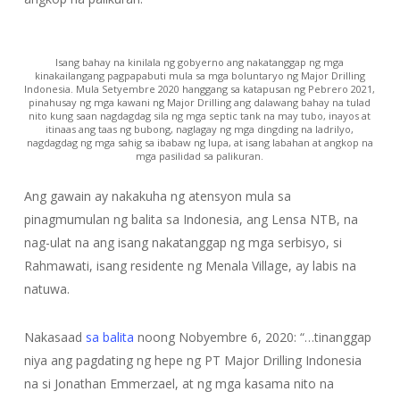
Isang bahay na kinilala ng gobyerno ang nakatanggap ng mga
kinakailangang pagpapabuti mula sa mga boluntaryo ng Major Drilling
Indonesia. Mula Setyembre 2020 hanggang sa katapusan ng Pebrero 2021,
pinahusay ng mga kawani ng Major Drilling ang dalawang bahay na tulad
nito kung saan nagdagdag sila ng mga septic tank na may tubo, inayos at
itinaas ang taas ng bubong, naglagay ng mga dingding na ladrilyo,
nagdagdag ng mga sahig sa ibabaw ng lupa, at isang labahan at angkop na
mga pasilidad sa palikuran.
Ang gawain ay nakakuha ng atensyon mula sa
pinagmumulan ng balita sa Indonesia, ang Lensa NTB, na
nag-ulat na ang isang nakatanggap ng mga serbisyo, si
Rahmawati, isang residente ng Menala Village, ay labis na
natuwa.
Nakasaad
sa balita
noong Nobyembre 6, 2020: “…tinanggap
niya ang pagdating ng hepe ng PT Major Drilling Indonesia
na si Jonathan Emmerzael, at ng mga kasama nito na