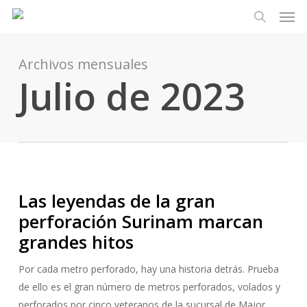
Men
Ir
Menu
al
busque en
contenido
principal
Archivos mensuales
Julio de 2023
Las leyendas de la gran
perforación Surinam marcan
grandes hitos
Por cada metro perforado, hay una historia detrás. Prueba
de ello es el gran número de metros perforados, volados y
perforados por cinco veteranos de la sucursal de Major