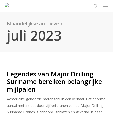
Men
Ga
Menu
naar
zoeken
de
hoofdinhoud
Maandelijkse archieven
juli 2023
Legendes van Major Drilling
Suriname bereiken belangrijke
mijlpalen
Achter elke geboorde meter schuilt een verhaal. Het enorme
aantal meters dat door vijf veteranen van de Major Drilling
Suriname Branch is geboord, geblazen en gekernd, is daar