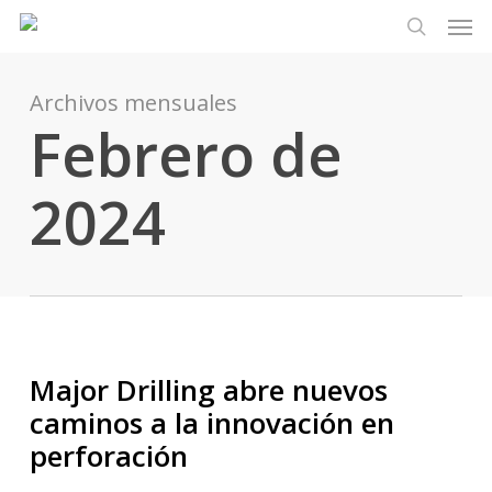
Men
Ir
Menu
al
busque en
contenido
principal
Archivos mensuales
Febrero de
2024
Major Drilling abre nuevos
caminos a la innovación en
perforación