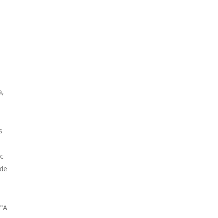
a,
s
ec
 de
 "A