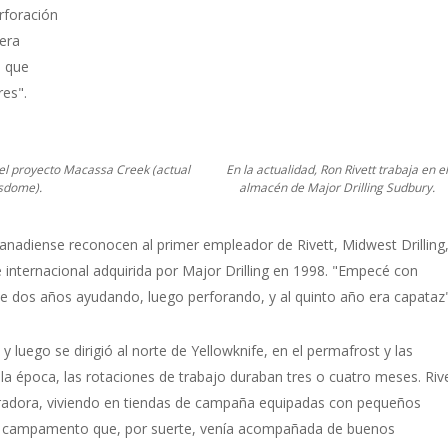
erforación
rera
s que
es".
n el proyecto Macassa Creek (actual
En la actualidad, Ron Rivett trabaja en e
esdome).
almacén de Major Drilling Sudbury.
canadiense reconocen al primer empleador de Rivett, Midwest Drilling
 internacional adquirida por Major Drilling en 1998. "Empecé con
dos años ayudando, luego perforando, y al quinto año era capataz"
y luego se dirigió al norte de Yellowknife, en el permafrost y las
a época, las rotaciones de trabajo duraban tres o cuatro meses. Riv
foradora, viviendo en tiendas de campaña equipadas con pequeños
de campamento que, por suerte, venía acompañada de buenos