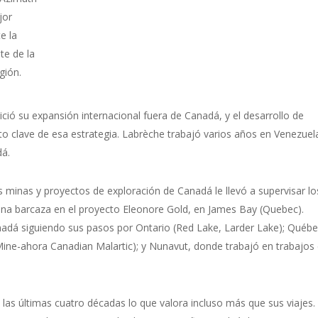
jor
e la
te de la
gión.
nició su expansión internacional fuera de Canadá, y el desarrollo de
 clave de esa estrategia. Labrèche trabajó varios años en Venezuel
dá.
 minas y proyectos de exploración de Canadá le llevó a supervisar lo
 una barcaza en el proyecto Eleonore Gold, en James Bay (Quebec).
adá siguiendo sus pasos por Ontario (Red Lake, Larder Lake); Québ
Mine-ahora Canadian Malartic); y Nunavut, donde trabajó en trabajos
 las últimas cuatro décadas lo que valora incluso más que sus viajes.