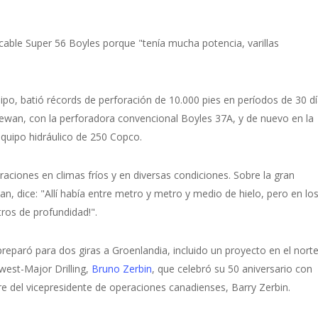
 cable Super 56 Boyles porque "tenía mucha potencia, varillas
po, batió récords de perforación de 10.000 pies en períodos de 30 d
ewan, con la perforadora convencional Boyles 37A, y de nuevo en la
quipo hidráulico de 250 Copco.
aciones en climas fríos y en diversas condiciones. Sobre la gran
, dice: "Allí había entre metro y metro y medio de hielo, pero en lo
tros de profundidad!".
reparó para dos giras a Groenlandia, incluido un proyecto en el nort
west-Major Drilling,
Bruno Zerbin
, que celebró su 50 aniversario con
adre del vicepresidente de operaciones canadienses, Barry Zerbin.