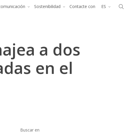
Menu
bus
comunicación
Sostenibilidad
Contacte con
ES
en
ajea a dos
adas en el
Buscar en