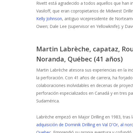
Rivett está agradecido a todos aquellos que han in
Vasiloff, que eran copropietarios de Midwest Drilli
Kelly Johnson
, antiguo vicepresidente de Norteamé
Owen; Dale Lee (supervisor en Yellowknife); y Dav
Martin Labrèche, capataz, Ro
Noranda, Québec (41 años)
Martin Labrèche atesora sus experiencias en la ind
la perforación. Con 41 años de carrera, ha forjado
colaboraciones inolvidables en decenas de proyec
perforación especializados en Canadá y en tres pa
Sudamérica.
Labrèche empezó en Major Drilling en 1983, tras l
adquisición de Dominik Drilling en Val D'Or, al no
Quebec
. Emprendió su propia aventura y cofundó