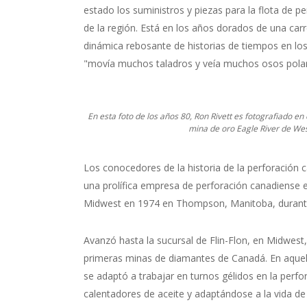
estado los suministros y piezas para la flota de p
de la región. Está en los años dorados de una car
dinámica rebosante de historias de tiempos en lo
"movía muchos taladros y veía muchos osos polar
En esta foto de los años 80, Ron Rivett es fotografiado e
mina de oro Eagle River de W
Los conocedores de la historia de la perforación 
una prolífica empresa de perforación canadiense e
Midwest en 1974 en Thompson, Manitoba, durante 
Avanzó hasta la sucursal de Flin-Flon, en Midwest, 
primeras minas de diamantes de Canadá. En aquell
se adaptó a trabajar en turnos gélidos en la per
calentadores de aceite y adaptándose a la vida 