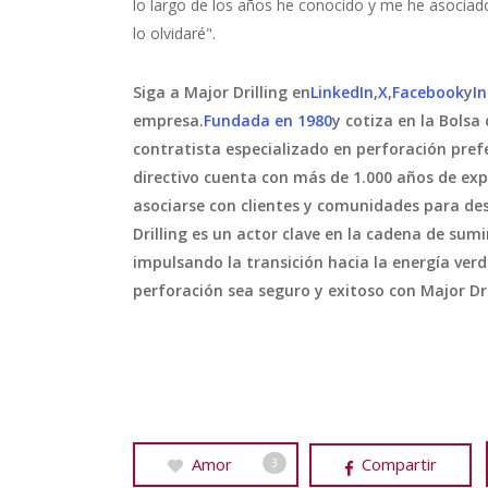
lo largo de los años he conocido y me he asociad
lo olvidaré".
Siga a Major Drilling en
LinkedIn
,
X
,
Facebook
y
I
empresa.
Fundada en 1980
y cotiza en la Bolsa
contratista especializado en perforación prefe
directivo cuenta con más de 1.000 años de ex
asociarse con clientes y comunidades para des
Drilling es un actor clave en la cadena de sum
impulsando la transición hacia la energía ver
perforación sea seguro y exitoso con Major Dri
Amor
Compartir
3