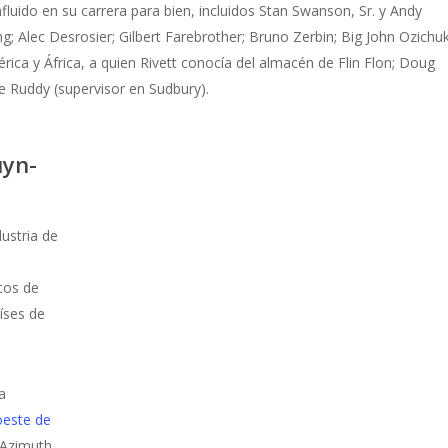
fluido en su carrera para bien, incluidos Stan Swanson, Sr. y Andy
ng; Alec Desrosier; Gilbert Farebrother; Bruno Zerbin; Big John Ozichuk
rica y África, a quien Rivett conocía del almacén de Flin Flon; Doug
e Ruddy (supervisor en Sudbury).
uyn-
ustria de
tos de
íses de
a
roeste de
 Azimuth