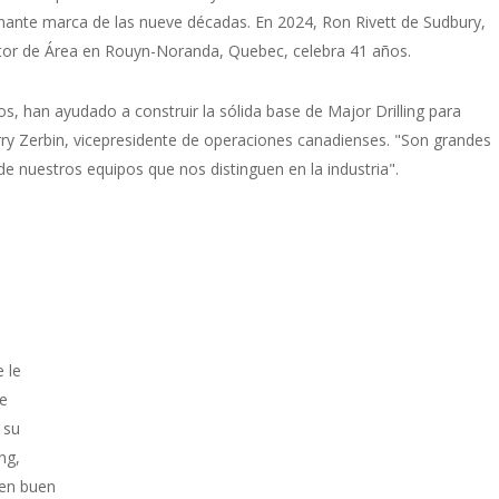
onante marca de las nueve décadas. En 2024, Ron Rivett de Sudbury,
ctor de Área en Rouyn-Noranda, Quebec, celebra 41 años.
s, han ayudado a construir la sólida base de Major Drilling para
rry Zerbin, vicepresidente de operaciones canadienses. "Son grandes
e nuestros equipos que nos distinguen en la industria".
0
 le
de
 su
ng,
 en buen