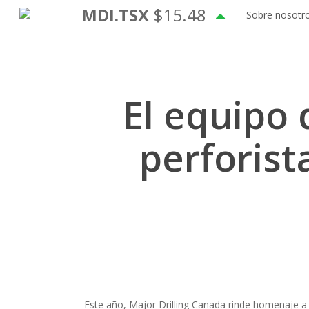
Ir
MDI.TSX
$15.48
Sobre nosotr
al
contenido
principal
El equipo
perforist
Este año, Major Drilling Canada rinde homenaje 