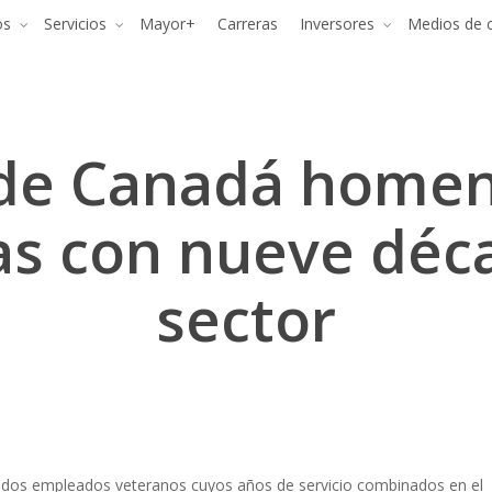
os
Servicios
Mayor+
Carreras
Inversores
Medios de 
 de Canadá homen
as con nueve déc
sector
a dos empleados veteranos cuyos años de servicio combinados en el