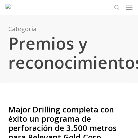
Men
Ir
Menu
al
busque en
contenido
principal
Categoría
Premios y
reconocimiento
Major Drilling completa con
éxito un programa de
perforación de 3.500 metros
para Relevant Gold Corp.