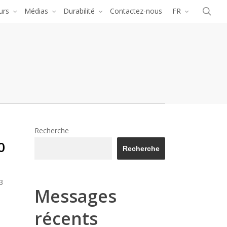
Menu
rec
urs
Médias
Durabilité
Contactez-nous
FR
Recherche
0
Recherche
3
Messages
e
récents