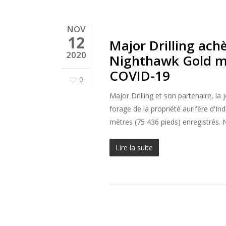
NOV
12
Major Drilling ach
2020
Nighthawk Gold ma
COVID-19
0
Major Drilling et son partenaire, l
forage de la propriété aurifère d'I
mètres (75 436 pieds) enregistrés. N
Lire la suite