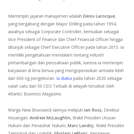
Memimpin jajaran manajemen adalah
Denis
Larocque
,
yang bergabung dengan Major Drilling pada tahun 1994,
awalnya sebagai Corporate Controller, kemudian sebagai
Vice President of Finance dan Chief Financial Officer hingga
ditunjuk sebagai Chief Executive Officer pada tahun 2015. Ia
memiliki pengetahuan mendalam tentang industri
pertambangan dan perusahaan publik, karena ia memimpin
karyawan di lima benua yang mengoperasikan armada lebih
dari 600 rig pengeboran.
Ia diakui
pada tahun 2020 sebagai
salah satu dari 50 CEO Terbaik di wilayah tersebut oleh
Atlantic Business Magazine.
Warga New Brunswick lainnya meliputi
Ian Ross
, Direktur
Keuangan;
Andrew McLaughlin,
Wakil Presiden Urusan
Hukum dan Penasihat Hukum;
Marc Landry
, Wakil Presiden
Teknologi dan Logistik;
Ghislain LeBlanc
, Pengawas