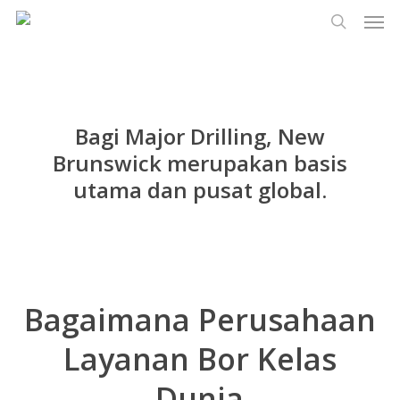
Men
Lewati
Menu
ke
cari
konten
utama
Bagi Major Drilling, New
Brunswick merupakan basis
utama dan pusat global.
Bagaimana Perusahaan
Layanan Bor Kelas
Dunia