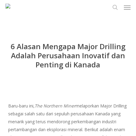
Men
Lewati
Menu
ke
cari
konten
utama
6 Alasan Mengapa Major Drilling
Adalah Perusahaan Inovatif dan
Penting di Kanada
Baru-baru ini,
The Northern Miner
melaporkan Major Drilling
sebagai salah satu dari sepuluh perusahaan Kanada yang
menarik yang terus mendorong perkembangan industri
pertambangan dan eksplorasi mineral. Berikut adalah enam