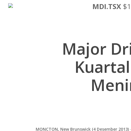
Lewati
MDI.TSX
$1
ke
konten
utama
Major Dr
Kuartal
Meni
MONCTON, New Brunswick (4 Desember 2013)
–