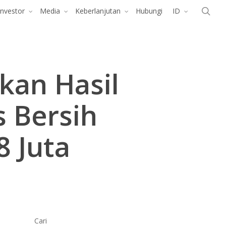
Menu
cari
Investor
Media
Keberlanjutan
Hubungi
ID
kan Hasil
s Bersih
 Juta
Cari