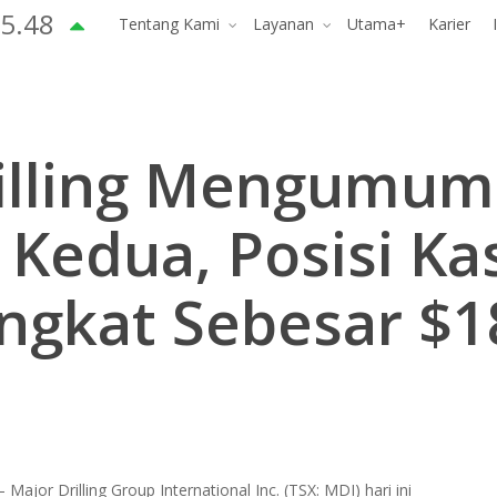
5.48
Tentang Kami
Layanan
Utama+
Karier
illing Mengumum
 Kedua, Posisi Ka
ngkat Sebesar $18
 Major Drilling Group International Inc. (TSX: MDI) hari ini