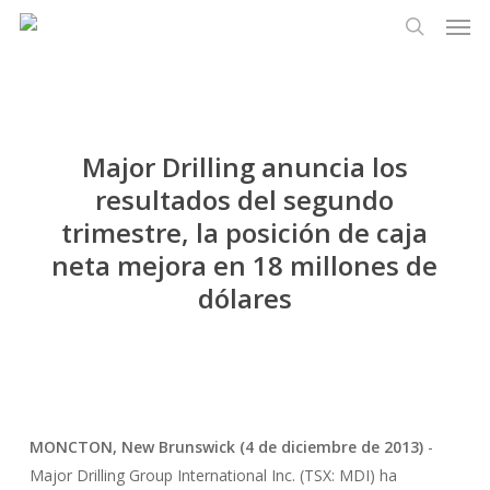
Men
Ir
Menu
al
busque en
contenido
principal
Major Drilling anuncia los
resultados del segundo
trimestre, la posición de caja
neta mejora en 18 millones de
dólares
MONCTON, New Brunswick (4 de diciembre de 2013)
-
Major Drilling Group International Inc. (TSX: MDI) ha