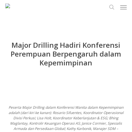
Men
Lewati
Menu
ke
cari
konten
utama
Major Drilling Hadiri Konferensi
Perempuan Berpengaruh dalam
Kepemimpinan
Peserta Major Drilling dalam Konferensi Wanita dalam Kepemimpinan
adalah (dari kiri ke kanan): Rosario Sifuentes, Koordinator Operasional
Divisi Perkusi; Lisa Holt, Koordinator Keberlanjutan & ESG; Bhing
Maglantay, Kontrolir Keuangan Operasi AS; Janice Cormier, Spesialis
Armada dan Persediaan Global; Kathy Karbonik, Manajer SDM –