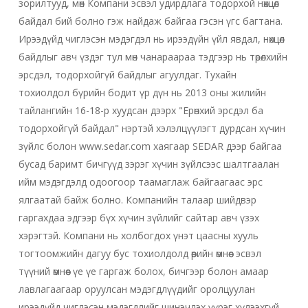
зорилтууд, мөн Компани эсвэл удирдлага тодорхой нөхцөл
байдал бий болно гэж найдаж байгаа гэсэн үгс багтана.
Ирээдүйд чиглэсэн мэдэгдэл нь ирээдүйн үйл явдал, нөхцөл
байдлыг авч үздэг тул мөн чанараараа тэдгээр нь төрөлхийн
эрсдэл, тодорхойгүй байдлыг агуулдаг. Тухайн
тохиолдол бүрийн бодит үр дүн нь 2013 оны жилийн
тайлангийн 16-18-р хуудсан дээрх "Ерөнхий эрсдэл ба
тодорхойгүй байдал" нэртэй хэлэлцүүлэгт дурдсан хүчин
зүйлс болон www.sedar.com хаягаар SEDAR дээр байгаа
бусад баримт бичгүүд зэрэг хүчин зүйлсээс шалтгаалан
ийм мэдэгдэлд одоогоор таамаглаж байгаагаас эрс
ялгаатай байж болно. Компанийн талаар шийдвэр
гаргахдаа эдгээр бүх хүчин зүйлийг сайтар авч үзэх
хэрэгтэй. Компани нь холбогдох үнэт цаасны хууль
тогтоомжийн дагуу бус тохиолдолд өөрийн өмнөөс эсвэл
түүний өмнөөс үе үе гаргаж болох, бичгээр болон амаар
лавлагаагаар оруулсан мэдэгдлүүдийг оролцуулан
ирээдүйд чиглэсэн мэдэгдлийг шинэчлэх үүрэг хүлээхгүй.