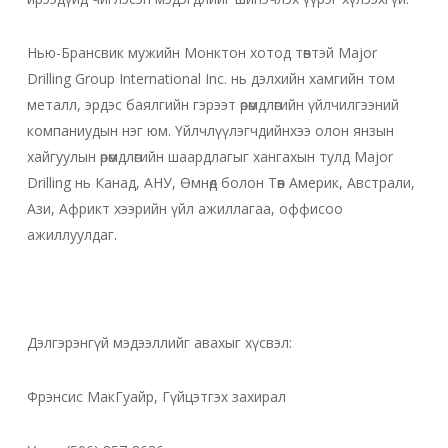
Нью-Брансвик мужийн Монктон хотод төвтэй Major
Drilling Group International Inc. нь дэлхийн хамгийн том
металл, эрдэс баялгийн гэрээт өрөмдлөгийн үйлчилгээний
компаниудын нэг юм. Үйлчлүүлэгчдийнхээ олон янзын
хайгуулын өрөмдлөгийн шаардлагыг хангахын тулд Major
Drilling нь Канад, АНУ, Өмнөд болон Төв Америк, Австрали,
Ази, Африкт хээрийн үйл ажиллагаа, оффисоо
ажиллуулдаг.
Дэлгэрэнгүй мэдээллийг авахыг хүсвэл:
Фрэнсис МакГуайр, Гүйцэтгэх захирал