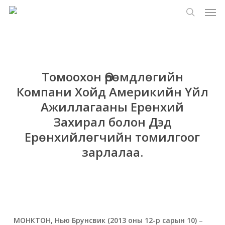
Цэс
Үндсэн
Menu
контент
хайлт
руу
алгасах
Томоохон Өрөмдлөгийн
Компани Хойд Америкийн Үйл
Ажиллагааны Ерөнхий
Захирал болон Дэд
Ерөнхийлөгчийн томилгоог
зарлалаа.
МОНКТОН, Нью Брунсвик (2013 оны 12-р сарын 10)
–