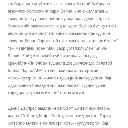
салбарт эдгээр үйлчилгээг сахилга баттай байдлаар
өргөжүүлэх боломжийг харж байна. Үйл ажиллагааны
захирал энэхүү шинэ албан тушаалдаа Денис эдгээр
боломжийг хөгжүүлэхээс гадна одоо байгаа бүс нутгийн
дэлхийн үйл ажиллагааг хянах, мөн манай Санхүүгийн
захирал Денис Ларокктой нягт хамтран ажиллах болно”
гэж мэдэгдэв. Ноён МакГуайр үргэлжлүүлэн “Би мөн
Ларриг Хойд Америкийн үйл ажиллагааны дэд
ерөнхийлөгчийн албан тушаалд дэвшүүлсэндээ баяртай
байна. Ларри АНУ-ын үйл ажиллагааны ерөнхий
менежерээр олон жилийн турш өөрийгөө ялгаруулсан бөгөөд
одоо манай Канадын үйл ажиллагааг түүний үүрэг
хариуцлагад нэмэх болно” гэж мэдэгдэв.
Денис Деспрес өрөмдлөгийн салбарт 20 жил ажилласны
дараа 2010 онд Major Drilling компанид элссэн. Тэрээр
Онтарио мужийн Хэйлибери хотын уугуул иргэн бөгөөд