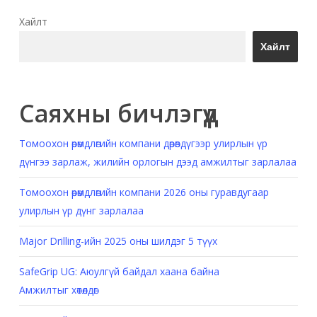
Хайлт
Хайлт
Саяхны бичлэгүүд
Томоохон өрөмдлөгийн компани дөрөвдүгээр улирлын үр
дүнгээ зарлаж, жилийн орлогын дээд амжилтыг зарлалаа
Томоохон өрөмдлөгийн компани 2026 оны гуравдугаар
улирлын үр дүнг зарлалаа
Major Drilling-ийн 2025 оны шилдэг 5 түүх
SafeGrip UG: Аюулгүй байдал хаана байна
Амжилтыг хөтөлдөг