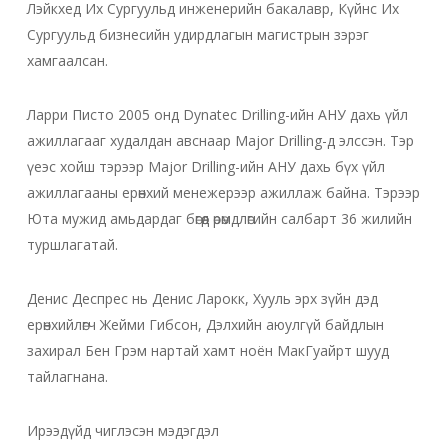
Лэйкхед Их Сургуульд инженерийн бакалавр, Күйнс Их
Сургуульд бизнесийн удирдлагын магистрын зэрэг
хамгаалсан.
Ларри Писто 2005 онд Dynatec Drilling-ийн АНУ дахь үйл
ажиллагааг худалдан авснаар Major Drilling-д элссэн. Тэр
үеэс хойш тэрээр Major Drilling-ийн АНУ дахь бүх үйл
ажиллагааны ерөнхий менежерээр ажиллаж байна. Тэрээр
Юта мужид амьдардаг бөгөөд өрөмдлөгийн салбарт 36 жилийн
туршлагатай.
Денис Деспрес нь Денис Ларокк, Хууль эрх зүйн дэд
ерөнхийлөгч Жейми Гибсон, Дэлхийн аюулгүй байдлын
захирал Бен Грэм нартай хамт ноён МакГуайрт шууд
тайлагнана.
Ирээдүйд чиглэсэн мэдэгдэл