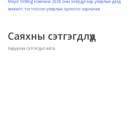
Major Drilling компани 2026 оны хоёрдугаар улирлын дээд
амжилт тогтоосон улирлын орлогоо зарлалаа
Саяхны сэтгэгдлүүд
Харуулах сэтгэгдэл алга.