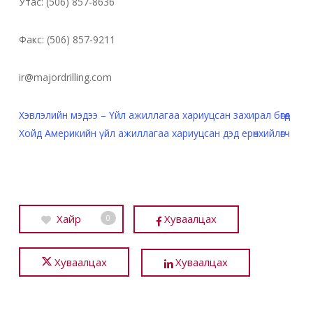
Утас: (506) 857-8636
Факс: (506) 857-9211
ir@majordrilling.com
Хэвлэлийн мэдээ – Үйл ажиллагаа хариуцсан захирал бөгөөд
Хойд Америкийн үйл ажиллагаа хариуцсан дэд ерөнхийлөгч
Хайр
Хуваалцах
0
Хуваалцах
Хуваалцах