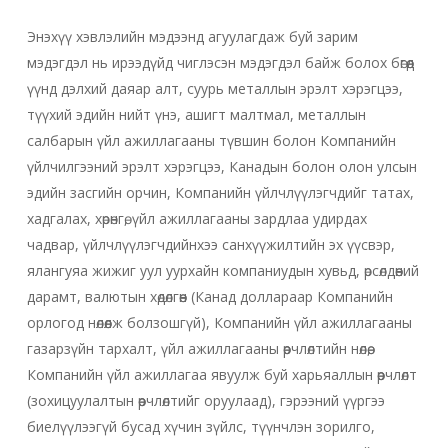
Энэхүү хэвлэлийн мэдээнд агуулагдаж буй зарим
мэдэгдэл нь ирээдүйд чиглэсэн мэдэгдэл байж болох бөгөөд
үүнд дэлхий даяар алт, суурь металлын эрэлт хэрэгцээ,
түүхий эдийн нийт үнэ, ашигт малтмал, металлын
салбарын үйл ажиллагааны түвшин болон Компанийн
үйлчилгээний эрэлт хэрэгцээ, Канадын болон олон улсын
эдийн засгийн орчин, Компанийн үйлчлүүлэгчдийг татах,
хадгалах, хөрөнгө, үйл ажиллагааны зардлаа удирдах
чадвар, үйлчлүүлэгчдийнхээ санхүүжилтийн эх үүсвэр,
ялангуяа жижиг уул уурхайн компаниудын хувьд, өрсөлдөөний
дарамт, валютын хөдөлгөөн (Канад доллараар Компанийн
орлогод нөлөөлж болзошгүй), Компанийн үйл ажиллагааны
газарзүйн тархалт, үйл ажиллагааны өөрчлөлтийн нөлөө,
Компанийн үйл ажиллагаа явуулж буй харьяаллын өөрчлөлт
(зохицуулалтын өөрчлөлтийг оруулаад), гэрээний үүргээ
биелүүлээгүй бусад хүчин зүйлс, түүнчлэн зорилго,