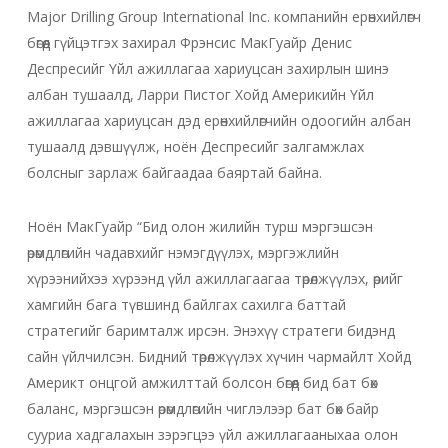
Major Drilling Group International Inc. компанийн ерөнхийлөгч
бөгөөд гүйцэтгэх захирал Фрэнсис МакГуайр Денис
Деспресийг Үйл ажиллагаа хариуцсан захирлын шинэ
албан тушаалд, Ларри Пистог Хойд Америкийн Үйл
ажиллагаа хариуцсан дэд ерөнхийлөгчийн одоогийн албан
тушаалд дэвшүүлж, ноён Деспресийг залгамжлах
болсныг зарлаж байгаадаа баяртай байна.
Ноён МакГуайр “Бид олон жилийн турш мэргэшсэн
өрөмдлөгийн чадавхийг нэмэгдүүлэх, мэргэжлийн
хүрээнийхээ хүрээнд үйл ажиллагаагаа төрөлжүүлэх, өрийг
хамгийн бага түвшинд байлгах сахилга баттай
стратегийг баримталж ирсэн. Энэхүү стратеги бидэнд
сайн үйлчилсэн. Бидний төрөлжүүлэх хүчин чармайлт Хойд
Америкт онцгой амжилттай болсон бөгөөд бид бат бөх
баланс, мэргэшсэн өрөмдлөгийн чиглэлээр бат бөх байр
сууриа хадгалахын зэрэгцээ үйл ажиллагааныхаа олон