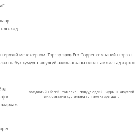
лыг
алаар
г олгоход
ын ерөнхий менежер юм. Тэрээр зөвхөн Ero Copper компанийн гэрээт
ллах нь бүх хүмүүст аюулгүй ажиллагааны ололт амжилтад хэрхэ
бад
Өрөмдлөгийн багийн томоохон гишүүд ердийн журмын аюулгүй
ajor
ажиллагааны сургалтанд тогтмол хамрагддаг.
 бахархаж
pper