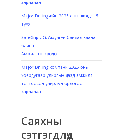
зарлалаа
Major Drilling-ийн 2025 оны шилдэг 5
түүх
SafeGrip UG: Аюулгүй байдал хаана
байна
Амжилтыг хөтөлдөг
н
Major Drilling компани 2026 оны
хоёрдугаар улирлын дээд амжилт
тогтоосон улирлын орлогоо
зарлалаа
Саяхны
сэтгэгдлүүд