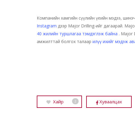
Компанийн хамгийн сүүлийн үеийн мэдээ, шинэ
Instagram
дээр Major Drilling-ийг дагаарай. Majo
40 жилийн туршлагаа тэмдэглэж байна
. Major D
амжилттай болгох талаар
илүү ихийг мэдэж а
Хайр
Хуваалцах
2