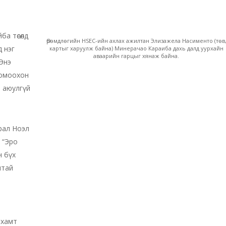
а төсөлд
Өрөмдлөгийн HSEC-ийн ахлах ажилтан Элизажела Насименто (төв
д нэг
картыг харуулж байна) Минерачао Караиба дахь далд уурхайн
аваарийн гарцыг хянаж байна.
Энэ
томоохон
т аюулгүй
рал Ноэл
 “Эро
н бүх
лтай
 хамт