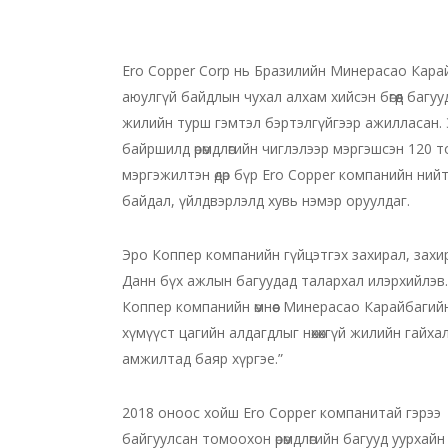
Ero Copper Corp нь Бразилийн Минерасао Карайб
аюулгүй байдлын чухал алхам хийсэн бөгөөд багуу
жилийн турш гэмтэл бэртэлгүйгээр ажилласан. 
байршилд өрөмдлөгийн чиглэлээр мэргэшсэн 120 
мэргэжилтэн өдөр бүр Ero Copper компанийн ний
байдал, үйлдвэрлэлд хувь нэмэр оруулдаг.
Эро Коппер компанийн гүйцэтгэх захирал, захи
Данн бүх ажлын багуудад талархал илэрхийлэв.
Коппер компанийн өмнөөс Минерасао Карайбагий
хүмүүст цагийн алдагдлыг нөхөхгүй жилийн гайха
амжилтад баяр хүргэе.”
2018 оноос хойш Ero Copper компанитай гэрээ
байгуулсан томоохон өрөмдлөгийн багууд уурхайн