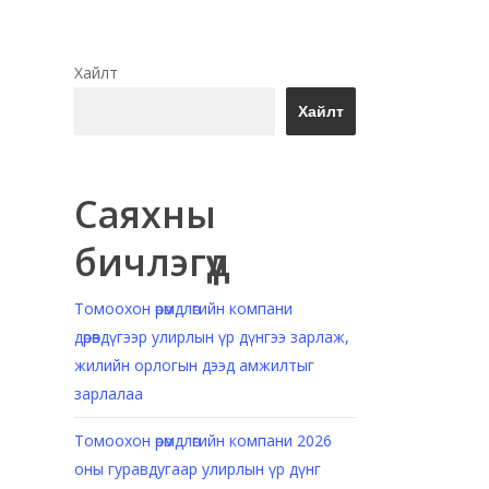
Хайлт
,
Хайлт
Саяхны
бичлэгүүд
Томоохон өрөмдлөгийн компани
дөрөвдүгээр улирлын үр дүнгээ зарлаж,
жилийн орлогын дээд амжилтыг
зарлалаа
Томоохон өрөмдлөгийн компани 2026
оны гуравдугаар улирлын үр дүнг