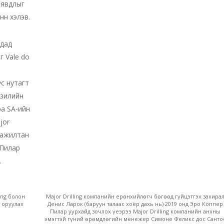
л явдлыг
нн хэлэв.
адад
г Vale do
үс нутагт
азилийн
ba SA-ийн
jor
х ажилтан
 Пилар
.
ing болон
Major Drilling компанийн ерөнхийлөгч бөгөөд гүйцэтгэх захира
 оруулах
Денис Ларок (баруун талаас хоёр дахь нь) 2019 онд Эро Коппер
Пилар уурхайд зочлох үеэрээ Major Drilling компанийн анхны
эмэгтэй гүний өрөмдлөгийн менежер Симоне Феликс дос Санто