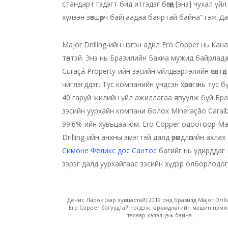
стандарт гэдэгт бид итгэдэг бөгөөд [энэ] чухал үй
хүлээн зөвшөөрч байгаадаа баяртай байна” гэж Да
Major Drilling-ийн нэгэн адил Ero Copper нь Кан
төвтэй. Энэ нь Бразилийн Бахиа мужид байрлада
Curaçá Property-ийн зэсийн үйлдвэрлэлийн өсөлтөд
чиглэгддэг. Тус компанийн үндсэн хөрөнгө нь тус б
40 гаруй жилийн үйл ажиллагаа явуулж буй Бр
зэсийн уурхайн компани болох Mineração Caraí
99.6%-ийн хувьцаа юм. Ero Copper одоогоор Ma
Drilling-ийн анхны эмэгтэй далд өрөмдлөгийн ахла
Симоне Феликс дос Сантос
багийг нь удирддаг
зэрэг далд уурхайгаас зэсийн хүдэр олборлодог
Денис Ларок (хар хувцастай) 2019 онд Бразилд Major Drill
Ero Copper багуудтай нэгдэж, өрөмдлөгийн машин нэмж
талаар хэлэлцэж байна.