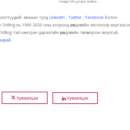
(төвд)-тэй уулзаж байна.
члэлтүүдийг авахын тулд
LinkedIn
,
Twitter
,
Facebook
болон
r Drilling нь 1980-2020 оны хооронд өрөмдлөгийн чиглэлээр мэргэшсэ
rilling-тэй хамтран дараагийн өрөмдлөгийн төслөө хэрхэн аюулгүй,
ваарай
.
Хуваалцах
Хуваалцах