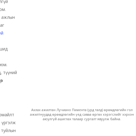
лгүй
юм.
й ажлын
аг
үй
ршид
 юм.
, түүний
өр
Ахлах ажилтан Лучиано Пимента (урд талд) өрөмдлөгийн гол
армайлт
ажилтнуудад өрөмдлөгийн үед саваа өргөх хэрэгслийг хэрхэн
аюулгүй ашиглах талаар сургалт явуулж байна.
н үргэлж
 туйлын