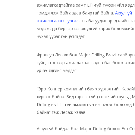
ажиллагсадтайгаа хамт LTI-гүй түүхэн үйл явд
тэмдэглэж байгаадаа баяртай байна.
Аюулгүй
ажиллагааны сургалт
нь багуудыг эрсдэлийн т
мэдэж, өдөр бүр гэртээ аюулгүй харих боломжий
чухал үүрэг гүйцэтгэдэг.
Франсуа Лесаж бол Major Drilling Brazil салбар
гүйцэтгэгчээр ажиллахаас гадна баг болж ажи
үр өгөөж өгдөгийг мэддэг.
“Эро Коппер компанийн баяр хүргэлтийг Карай
хүргэж байна. Бид гэрээт гүйцэтгэгчийн хувьд M
Drilling нь LTI-гүй амжилтын нэг хэсэг болсонд
байна” гэж Лесаж хэлэв.
Аюулгүй байдал бол Major Drilling болон Ero Co