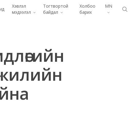
Menu
Хэвлэл
Тогтвортой
Холбоо
MN
хай
ид
мэдээлэл
байдал
барих
мдлөгийн
 жилийн
айна