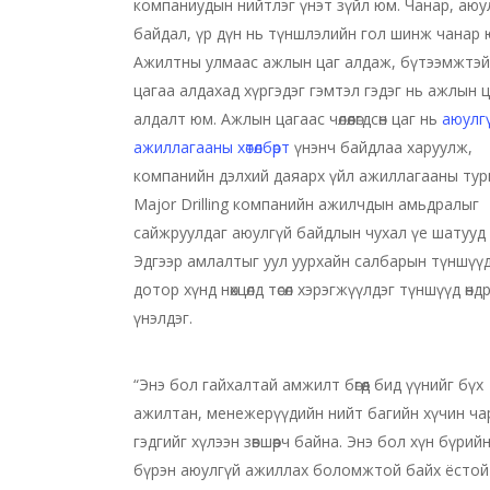
компаниудын нийтлэг үнэт зүйл юм. Чанар, аюу
байдал, үр дүн нь түншлэлийн гол шинж чанар 
Ажилтны улмаас ажлын цаг алдаж, бүтээмжтэ
цагаа алдахад хүргэдэг гэмтэл гэдэг нь ажлын ц
алдалт юм. Ажлын цагаас чөлөөлөгдсөн цаг нь
аюулг
ажиллагааны хөтөлбөрт
үнэнч байдлаа харуулж,
компанийн дэлхий даяарх үйл ажиллагааны ту
Major Drilling компанийн ажилчдын амьдралыг
сайжруулдаг аюулгүй байдлын чухал үе шатууд
Эдгээр амлалтыг уул уурхайн салбарын түншүүд
дотор хүнд нөхцөлд төсөл хэрэгжүүлдэг түншүүд өндрө
үнэлдэг.
“Энэ бол гайхалтай амжилт бөгөөд бид үүнийг бүх
ажилтан, менежерүүдийн нийт багийн хүчин ч
гэдгийг хүлээн зөвшөөрч байна. Энэ бол хүн бүрий
бүрэн аюулгүй ажиллах боломжтой байх ёстой