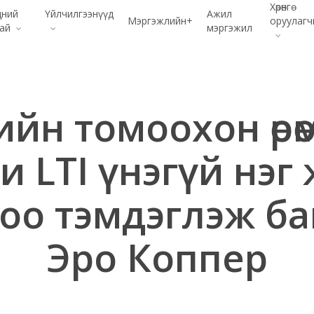
Хөрөнгө
дний
Үйлчилгээнүүд
Ажил
Мэргэжлийн+
оруулагч
хай
мэргэжил
йн томоохон өрө
и LTI үнэгүй нэг
оо тэмдэглэж б
Эро Коппер