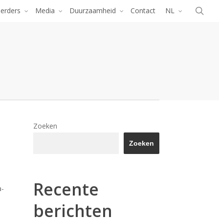
Menu
zoe
eerders
Media
Duurzaamheid
Contact
NL
Zoeken
Zoeken
Recente
a-
berichten