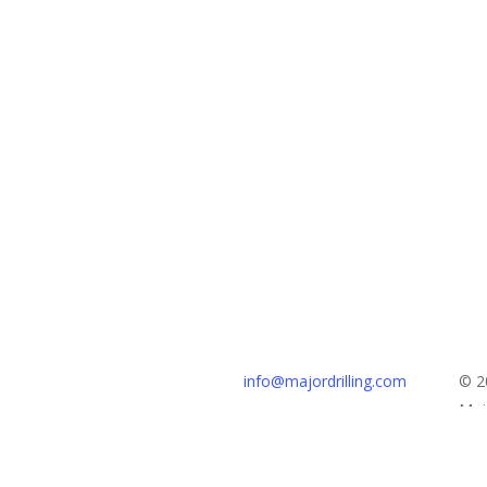
Hoofdkantoor
info@majordrilling.com
© 2
111 St. George St.
Majo
Moncton, NB, Canada
NL