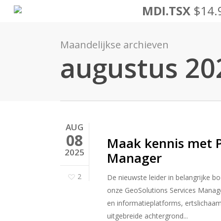
Ga
MDI.TSX
$14.
naar
de
Maandelijkse archieven
hoofdinhoud
augustus 20
AUG
08
Maak kennis met Pa
2025
Manager
2
De nieuwste leider in belangrijke bo
onze GeoSolutions Services Manager.
en informatieplatforms, ertslichaam
uitgebreide achtergrond...