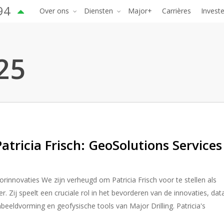
94
Over ons
Diensten
Major+
Carrières
Invest
25
tricia Frisch: GeoSolutions Services
orinnovaties We zijn verheugd om Patricia Frisch voor te stellen als
 Zij speelt een cruciale rol in het bevorderen van de innovaties, dat
beeldvorming en geofysische tools van Major Drilling. Patricia's