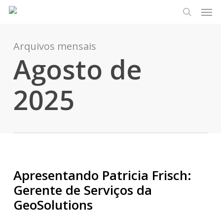
Men
Pular
Menu
para
pesquisa
o
conteúdo
Arquivos mensais
Agosto de
principal
2025
Apresentando Patricia Frisch:
Gerente de Serviços da
GeoSolutions