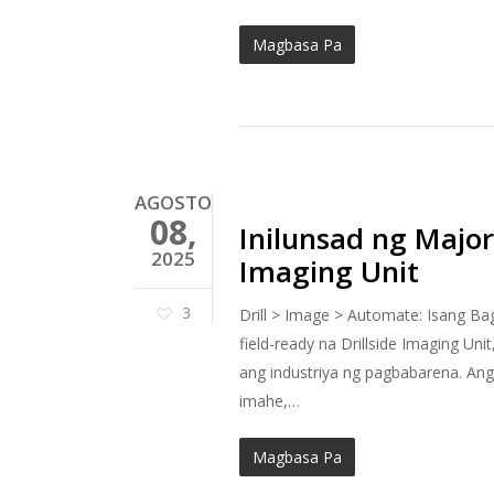
Magbasa Pa
AGOSTO
08,
Inilunsad ng Major 
2025
Imaging Unit
3
Drill > Image > Automate: Isang B
field-ready na Drillside Imaging Un
ang industriya ng pagbabarena. An
imahe,…
Magbasa Pa