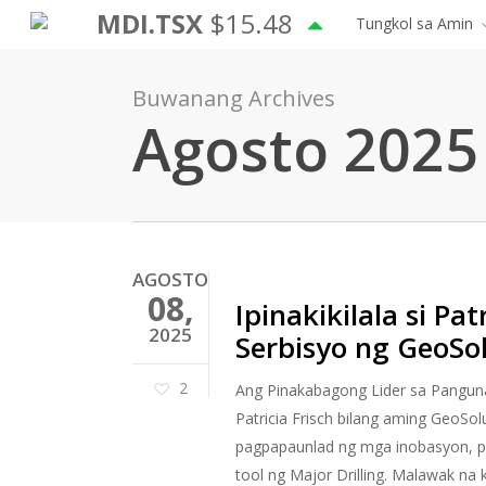
Laktawan
MDI.TSX
$15.48
Tungkol sa Amin
ang
pangunahing
Buwanang Archives
nilalaman
Agosto 2025
AGOSTO
08,
Ipinakikilala si P
2025
Serbisyo ng GeoSo
2
Ang Pinakabagong Lider sa Panguna
Patricia Frisch bilang aming GeoS
pagpapaunlad ng mga inobasyon, pl
tool ng Major Drilling. Malawak na 