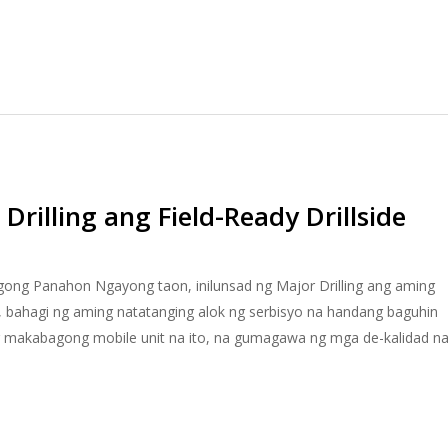
Drilling ang Field-Ready Drillside
agong Panahon Ngayong taon, inilunsad ng Major Drilling ang aming
it, bahagi ng aming natatanging alok ng serbisyo na handang baguhin
g makabagong mobile unit na ito, na gumagawa ng mga de-kalidad n