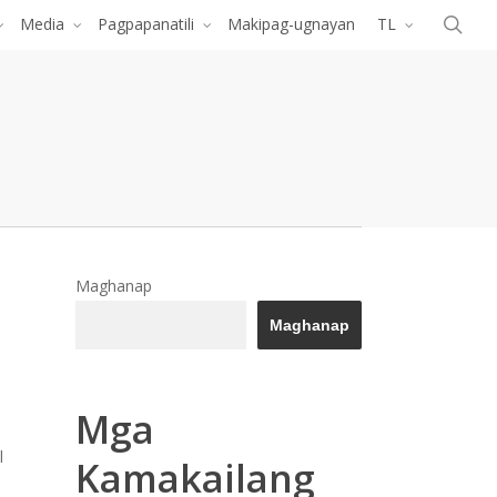
Menu
pa
Media
Pagpapanatili
Makipag-ugnayan
TL
Maghanap
Maghanap
Mga
l
Kamakailang