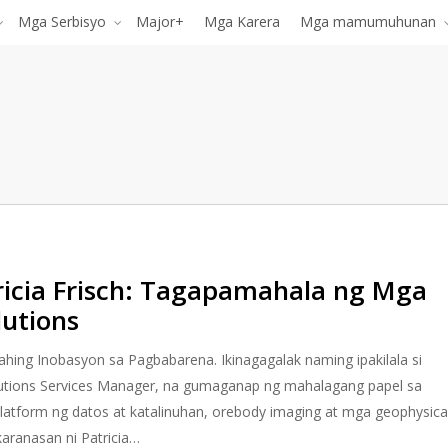
Mga Serbisyo
Major+
Mga Karera
Mga mamumuhunan
atricia Frisch: Tagapamahala ng Mga
lutions
hing Inobasyon sa Pagbabarena. Ikinagagalak naming ipakilala si
olutions Services Manager, na gumaganap ng mahalagang papel sa
atform ng datos at katalinuhan, orebody imaging at mga geophysica
karanasan ni Patricia…