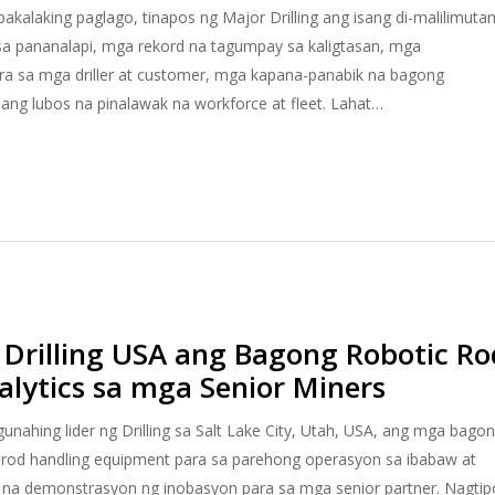
akalaking paglago, tinapos ng Major Drilling ang isang di-malilimuta
a pananalapi, mga rekord na tagumpay sa kaligtasan, mga
 sa mga driller at customer, mga kapana-panabik na bagong
sang lubos na pinalawak na workforce at fleet. Lahat…
 Drilling USA ang Bagong Robotic Ro
nalytics sa mga Senior Miners
unahing lider ng Drilling sa Salt Lake City, Utah, USA, ang mga bago
at rod handling equipment para sa parehong operasyon sa ibabaw at
l na demonstrasyon ng inobasyon para sa mga senior partner. Nagti