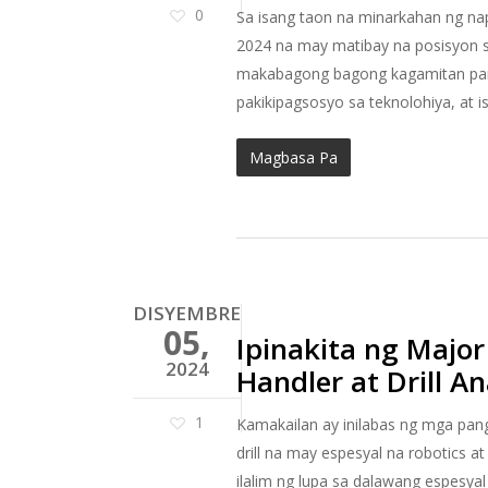
0
Sa isang taon na minarkahan ng nap
2024 na may matibay na posisyon s
makabagong bagong kagamitan para
pakikipagsosyo sa teknolohiya, at i
Magbasa Pa
DISYEMBRE
05,
Ipinakita ng Major
2024
Handler at Drill A
1
Kamakailan ay inilabas ng mga pang
drill na may espesyal na robotics 
ilalim ng lupa sa dalawang espesya