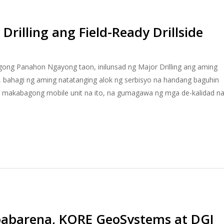
Drilling ang Field-Ready Drillside
agong Panahon Ngayong taon, inilunsad ng Major Drilling ang aming
it, bahagi ng aming natatanging alok ng serbisyo na handang baguhin
g makabagong mobile unit na ito, na gumagawa ng mga de-kalidad n
abarena, KORE GeoSystems at DGI