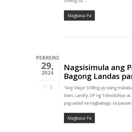
Drilling sa…
Magbasa Pa
PEBRERO
29,
Nagsisimula ang 
2024
Bagong Landas pa
3
“Ang Major Drilling ay isang maka
Marc Landry, VP ng Teknolohiya at 
pag-unlad na nagbabago sa paraan
Magbasa Pa