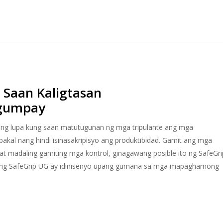
 Saan Kaligtasan
agumpay
lim ng lupa kung saan matutugunan ng mga tripulante ang mga
bakal nang hindi isinasakripisyo ang produktibidad. Gamit ang mga
t madaling gamiting mga kontrol, ginagawang posible ito ng SafeGri
, ang SafeGrip UG ay idinisenyo upang gumana sa mga mapaghamong