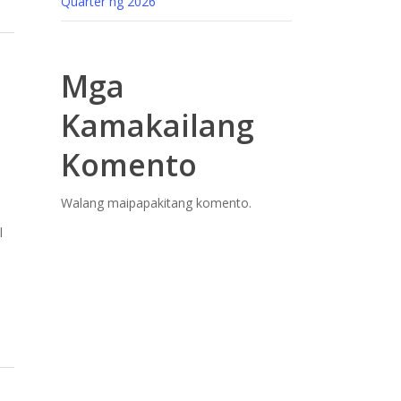
Quarter ng 2026
Mga
Kamakailang
Komento
Walang maipapakitang komento.
l