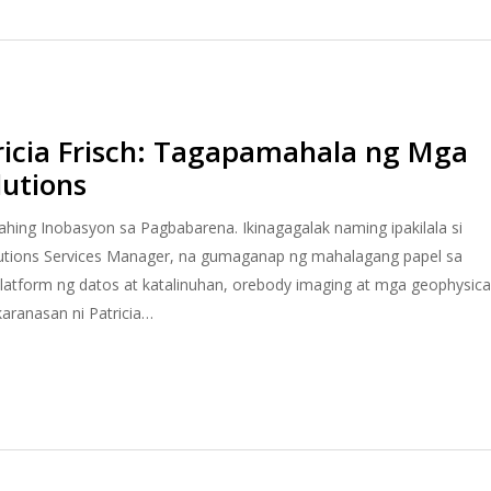
atricia Frisch: Tagapamahala ng Mga
lutions
hing Inobasyon sa Pagbabarena. Ikinagagalak naming ipakilala si
olutions Services Manager, na gumaganap ng mahalagang papel sa
atform ng datos at katalinuhan, orebody imaging at mga geophysica
karanasan ni Patricia…