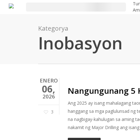
Laktawan
Tun
Am
ang
pangunahing
Kategorya
nilalaman
Inobasyon
ENERO
06,
Nangungunang 5 K
2026
Ang 2025 ay isang mahalagang taon
hanggang sa mga paglulunsad ng te
3
na nagbigay-kahulugan sa aming ta
nakamit ng Major Drilling ang isang