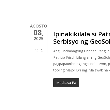
AGOSTO
08,
Ipinakikilala si P
2025
Serbisyo ng GeoSo
2
Ang Pinakabagong Lider sa Panguna
Patricia Frisch bilang aming GeoS
pagpapaunlad ng mga inobasyon, pl
tool ng Major Drilling. Malawak na 
Magbasa Pa