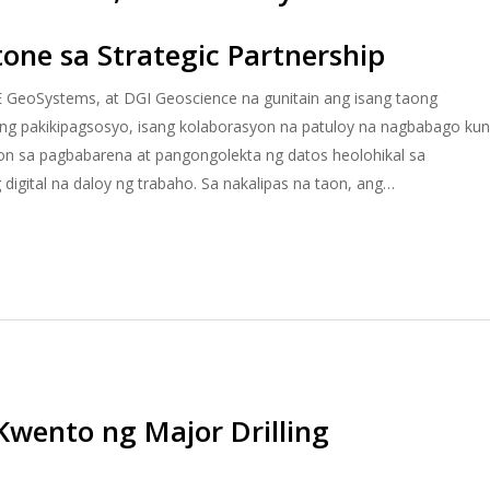
one sa Strategic Partnership
RE GeoSystems, at DGI Geoscience na gunitain ang isang taong
kong pakikipagsosyo, isang kolaborasyon na patuloy na nagbabago ku
n sa pagbabarena at pangongolekta ng datos heolohikal sa
ital na daloy ng trabaho. Sa nakalipas na taon, ang…
wento ng Major Drilling