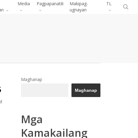
Menu
Media
Pagpapanatili
Makipag-
TL
pa
an
ugnayan
Maghanap
5
Maghanap
rd
Mga
Kamakailang