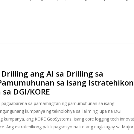
rilling ang AI sa Drilling sa
amumuhunan sa isang Istratehiko
n sa DGI/KORE
I sa pagbabarena sa pamamagitan ng pamumuhunan sa isang
angungunang kumpanya ng teknolohiya sa ilalim ng lupa na DGI
tong kumpanya, ang KORE GeoSystems, isang core logging tech innova
gence. Ang estratehikong pakikipagsosyo na ito ang naglalagay sa Major