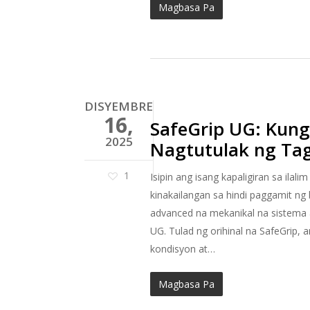
Magbasa Pa
DISYEMBRE
16,
SafeGrip UG: Kung
2025
Nagtutulak ng T
1
Isipin ang isang kapaligiran sa ila
kinakailangan sa hindi paggamit ng 
advanced na mekanikal na sistema a
UG. Tulad ng orihinal na SafeGrip
kondisyon at…
Magbasa Pa