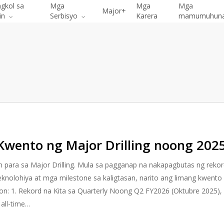
gkol sa
Mga
Mga
Mga
Major+
in
Serbisyo
Karera
mamumuhun
wento ng Major Drilling noong 202
 para sa Major Drilling. Mula sa pagganap na nakapagbutas ng reko
knolohiya at mga milestone sa kaligtasan, narito ang limang kwento
on: 1. Rekord na Kita sa Quarterly Noong Q2 FY2026 (Oktubre 2025),
 all-time…