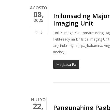
AGOSTO
08,
Inilunsad ng Major 
2025
Imaging Unit
3
Drill > Image > Automate: Isang B
field-ready na Drillside Imaging Un
ang industriya ng pagbabarena. An
imahe,…
Magbasa Pa
HULYO
22,
Pangunahing Pagb