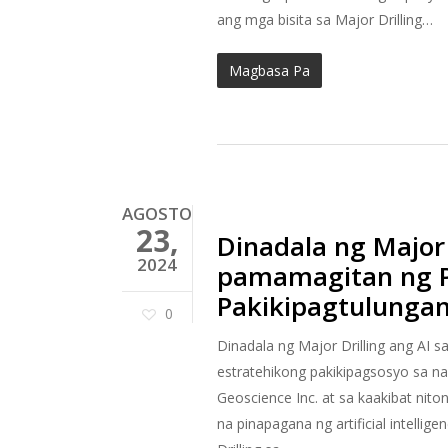
ang mga bisita sa Major Drilling…
Magbasa Pa
AGOSTO
23,
Dinadala ng Major D
2024
pamamagitan ng P
Pakikipagtulunga
0
Dinadala ng Major Drilling ang A
estratehikong pakikipagsosyo sa n
Geoscience Inc. at sa kaakibat ni
na pinapagana ng artificial intelli