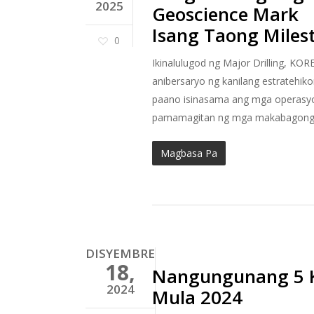
2025
Geoscience Mark
Isang Taong Milest
0
Ikinalulugod ng Major Drilling, KO
anibersaryo ng kanilang estratehi
paano isinasama ang mga operasyo
pamamagitan ng mga makabagong dig
Magbasa Pa
DISYEMBRE
18,
Nangungunang 5 K
2024
Mula 2024