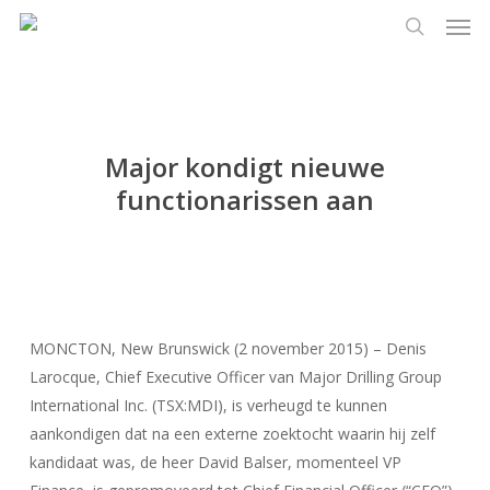
Men
Ga
Menu
naar
zoeken
de
hoofdinhoud
Major kondigt nieuwe
functionarissen aan
MONCTON, New Brunswick (2 november 2015) – Denis
Larocque, Chief Executive Officer van Major Drilling Group
International Inc. (TSX:MDI), is verheugd te kunnen
aankondigen dat na een externe zoektocht waarin hij zelf
kandidaat was, de heer David Balser, momenteel VP