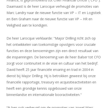
Finance, is gepromoveerd tot Chief Financial Officer (“CFO”).
Daarnaast is de heer Larocque verheugd de promoties van
Marc Landry naar de nieuwe functie van VP – IT en Logistiek
en Ben Graham naar de nieuwe functie van VP – HR en
Veiligheid aan te kondigen.
De heer Larocque verklaarde: "Major Drilling richt zich op
het ontwikkelen van toekomstige opvolgers voor cruciale
functies en deze benoemingen zijn een direct resultaat van
die inspanningen. De benoeming van de heer Balser tot CFO
zorgt voor continuïteit in de visie en cultuur van het bedrijf.
David heeft 25 jaar financiële ervaring en trad in 2004 in
dienst bij Major Drilling. Hij is betrokken geweest bij onze
financiële rapportage, treasury en acquisitieactiviteiten en
heeft een grondige kennis opgebouwd van onze
binnenlandse en internationale booractiviteiten."
“Ik ben ook verheugd om de promoties van zowel Marc