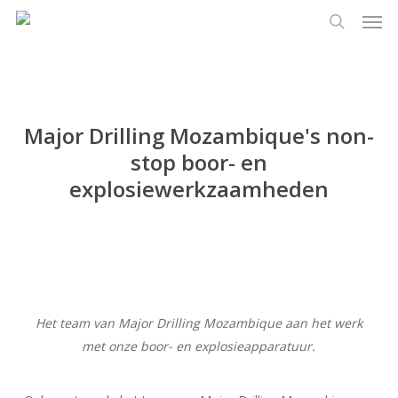
Men
Ga
Menu
naar
zoeken
de
hoofdinhoud
Major Drilling Mozambique's non-
stop boor- en
explosiewerkzaamheden
Het team van Major Drilling Mozambique aan het werk
met onze boor- en explosieapparatuur.