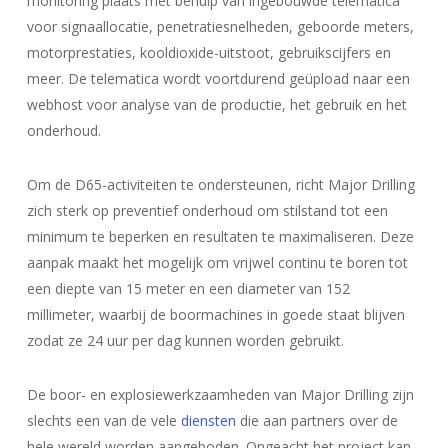
monitoring plaats met behulp van ingebouwde telematica
voor signaallocatie, penetratiesnelheden, geboorde meters,
motorprestaties, kooldioxide-uitstoot, gebruikscijfers en
meer. De telematica wordt voortdurend geüpload naar een
webhost voor analyse van de productie, het gebruik en het
onderhoud.
Om de D65-activiteiten te ondersteunen, richt Major Drilling
zich sterk op preventief onderhoud om stilstand tot een
minimum te beperken en resultaten te maximaliseren. Deze
aanpak maakt het mogelijk om vrijwel continu te boren tot
een diepte van 15 meter en een diameter van 152
millimeter, waarbij de boormachines in goede staat blijven
zodat ze 24 uur per dag kunnen worden gebruikt.
De boor- en explosiewerkzaamheden van Major Drilling zijn
slechts een van de vele
diensten
die aan partners over de
hele wereld worden aangeboden. Ongeacht het project kan