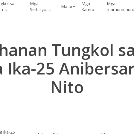
gkol sa
Mga
Mga
Mga
Major+
in
Serbisyo
Karera
mamumuhun
hanan Tungkol s
sa Ika-25 Anibersa
Nito
g ika-25