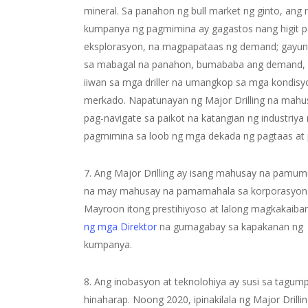
mineral. Sa panahon ng bull market ng ginto, ang
kumpanya ng pagmimina ay gagastos nang higit p
eksplorasyon, na magpapataas ng demand; gayu
sa mabagal na panahon, bumababa ang demand, 
iiwan sa mga driller na umangkop sa mga kondisy
merkado. Napatunayan ng Major Drilling na mahu
pag-navigate sa paikot na katangian ng industriya
pagmimina sa loob ng mga dekada ng pagtaas at
7. Ang Major Drilling ay isang mahusay na pamu
na may mahusay na pamamahala sa korporasyon
Mayroon itong prestihiyoso at lalong magkakaib
ng mga Direktor
na gumagabay sa kapakanan ng
kumpanya.
8. Ang inobasyon at teknolohiya ay susi sa tagum
hinaharap. Noong 2020, ipinakilala ng Major Drilli