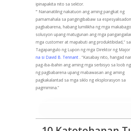
ipinapakita nito sa sektor.
“
Nananatiling nakatuon ang aming pangkat ng
pamamahala sa pangingibabaw sa espesyalisado
pagbabarena, habang lumilikha ng mga makabag
solusyon upang matugunan ang mga pangangaila
mga customer at mapabuti ang produktibidad,” sa
Tagapangulo ng Lupon ng mga Direktor ng Major D
na si David B. Tennant
. “Kasabay nito, hangad n
pag-iba-ibahin ang aming mga serbisyo sa loob ng
ng pagbabarena upang mabawasan ang aming
pagkakalantad sa mga siklo ng eksplorasyon sa
pagmimina.”
I-play ang Video
10 Katotohanan Tu