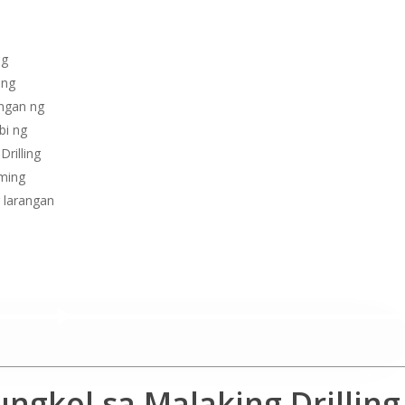
ng
ong
ngan ng
bi ng
rilling
aming
 larangan
I-play ang Video
ngkol sa Malaking Drilling