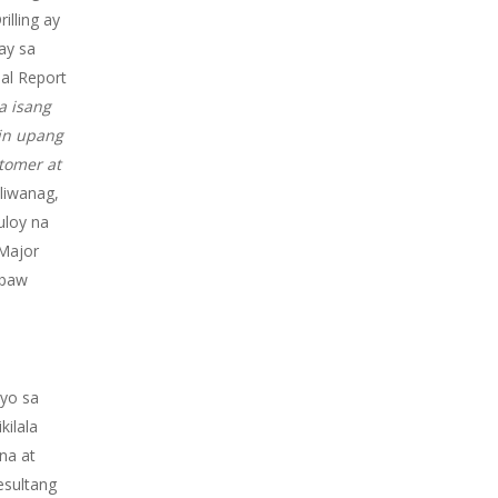
illing ay
ay sa
al Report
a isang
in upang
tomer at
iwanag,
uloy na
 Major
abaw
yo sa
kilala
na at
esultang