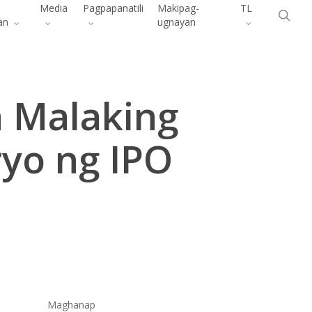
Menu
Media
Pagpapanatili
Makipag-
TL
pa
an
ugnayan
a Malaking
ryo ng IPO
Maghanap