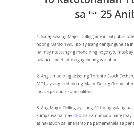
sa
25 Ani
Ika-
1. Isinagawa ng Major Drilling ang initial public offe
noong Marso 1995. Ito ay isang nangunguna sa in
na may natatanging modelo ng negosyo, matibay
balance sheet, at magagandang valuation.
2. Ang simbolo ng ticker ng Toronto Stock Exchan
MDI, ay ang simbolo ng Major Drilling Group Inter
Inc. sa pampublikong palitan.
3. Ang Major Drilling ay isang 40 taong gulang na
kumpanya na may
CEO
na namumuno nang may 
at nakatuon sa hinaharap na pamamahala sa pana