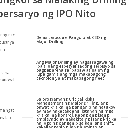
bersaryo ng IPO Nito
ring nito
Denis Larocque, Pangulo at CEO ng
Major Drilling
dustriya
 na
Ang Major Drilling ay nagsasagawa ng
iba't ibang espesyalisadong serbisyo sa
pagbabarena sa ibabaw at ilalim ng
ge na
lupa gamit ang mga makabagong
teknolohiya at makabagong fleet.
national
Sa programang Critical Risks
Management ng Major Drilling, ang
bawat kritikal na panganib na natukoy
maingat
ay may nakatakdang listahan ng mga
kritikal na kontrol. Kapag ang isang
nalapi.
empleyado ay nakakita ng isang kritikal
na logo ng panganib sa kanilang shift,
kakailanganin nilang huminto at