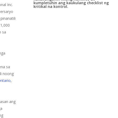
kumpletuhin ang kaukulang checklist ng
nal Inc.
kritikal na kontrol.
bersaryo
inanatili
 1,000
n sa
mga
ena sa
li noong
ntario,
pasan ang
ga
ng