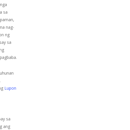
 mga
a sa
npaman,
na nag-
on ng
say sa
 ng
 pagbaba.
muhunan
.
ang
Lupon
pay sa
ng ang