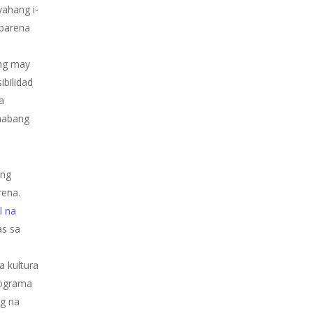
yahang i-
abarena
ng may
bilidad
a
 habang
.
 ng
ena.
l na
as sa
a kultura
rograma
ng na