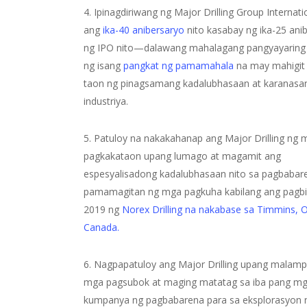
4. Ipinagdiriwang ng Major Drilling Group Internatio
ang
ika-40 anibersaryo
nito kasabay ng ika-25 ani
ng IPO nito—dalawang mahalagang pangyayaring p
ng isang
pangkat ng pamamahala
na may mahigit
taon ng pinagsamang kadalubhasaan at karanasa
industriya.
5. Patuloy na nakakahanap ang Major Drilling ng 
pagkakataon upang lumago at magamit ang
espesyalisadong kadalubhasaan nito sa pagbabar
pamamagitan ng mga pagkuha kabilang ang pagbi
2019 ng
Norex Drilling na nakabase sa Timmins, O
Canada.
6. Nagpapatuloy ang Major Drilling upang malam
mga pagsubok at maging matatag sa iba pang m
kumpanya ng pagbabarena para sa eksplorasyon 