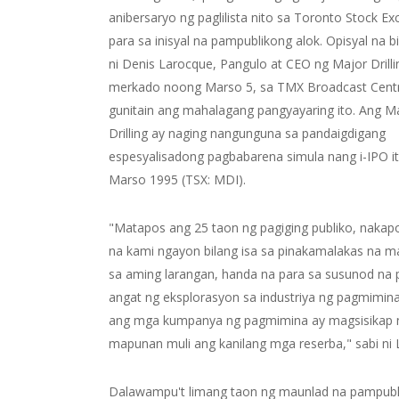
anibersaryo ng paglilista nito sa Toronto Stock E
para sa inisyal na pampublikong alok. Opisyal na 
ni Denis Larocque, Pangulo at CEO ng Major Drilli
merkado noong Marso 5, sa TMX Broadcast Cent
gunitain ang mahalagang pangyayaring ito. Ang M
Drilling ay naging nangunguna sa pandaigdigang
espesyalisadong pagbabarena simula nang i-IPO i
Marso 1995 (TSX: MDI).
"Matapos ang 25 taon ng pagiging publiko, nakap
na kami ngayon bilang isa sa pinakamalakas na m
sa aming larangan, handa na para sa susunod na 
angat ng eksplorasyon sa industriya ng pagmimin
ang mga kumpanya ng pagmimina ay magsisikap 
mapunan muli ang kanilang mga reserba," sabi ni 
Dalawampu't limang taon ng maunlad na pampubl