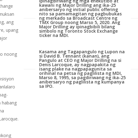
Ipinagdiriwang ng mga ehekutibo at
kawani ng Major Drilling ang ika-25
xchange
anibersaryo ng initial public offering
nito sa pamamagitan ng pagbubukas
binuksan
ng merkado sa Broadcast Centre ng
ng, ang
TMX Group noong Marso 5, 2020. Ang
Major Drilling ay ipinagbibili bilang
re, upang
simbolo ng Toronto Stock Exchange
ticker na MDI.
ajor
Kasama ang Tagapangulo ng Lupon na
to noong
si David B. Tennant (kanan), ang
Pangulo at CEO ng Major Drilling na si
Denis Larcoque, ay nagpapakita ng
isang plake na nagpapagunita sa
orihinal na petsa ng paglilista ng MDI,
Marso 8, 1995, sa pagdiriwang ng ika-25
osisyon
anibersaryo ng paglilista ng kumpanya
sa IPO.
anlalaro
pag-
a habang
na
Larocque.
ikong