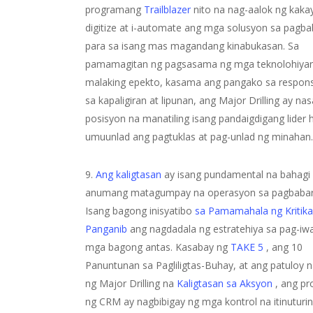
programang
Trailblazer
nito na nag-aalok ng kaka
digitize at i-automate ang mga solusyon sa pagb
para sa isang mas magandang kinabukasan. Sa
pamamagitan ng pagsasama ng mga teknolohiya
malaking epekto, kasama ang pangako sa responsi
sa kapaligiran at lipunan, ang Major Drilling ay nas
posisyon na manatiling isang pandaigdigang lider
umuunlad ang pagtuklas at pag-unlad ng minahan
9.
Ang kaligtasan
ay isang pundamental na bahagi
anumang matagumpay na operasyon sa pagbabar
Isang bagong inisyatibo
sa Pamamahala ng Kritika
Panganib
ang nagdadala ng estratehiya sa pag-iw
mga bagong antas. Kasabay ng
TAKE 5
, ang 10
Panuntunan sa Pagliligtas-Buhay, at ang patuloy n
ng Major Drilling na
Kaligtasan sa Aksyon
, ang p
ng CRM ay nagbibigay ng mga kontrol na itinuturi