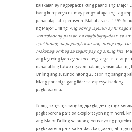
kalakalan ay nagpapakita kung paano ang Major Dr
isang kumpanya na may pangmatagalang tagump
pananalapi at operasyon. Mababasa sa 1995 Annu
ng Major Drilling:
Ang aming layunin ay lumago s
kontroladong paraan na nagbibigay-daan sa am
epektibong mapaglingkuran ang aming mga cus
makapag-ambag sa tagumpay ng aming kita.
Mal
ang layuning iyon ay naabot ang target nito at pat
nananatiling totoo ngayon habang sinisimulan ng
Drilling ang susunod nitong 25 taon ng pangingib
bilang pandaigdigang lider sa espesyalisadong
pagbabarena.
Bilang nangungunang tagapagbigay ng mga serbis
pagbabarena para sa eksplorasyon ng mineral, kini
ang Major Drilling sa buong industriya ng pagmimi
pagbabarena para sa kalidad, kaligtasan, at mga r