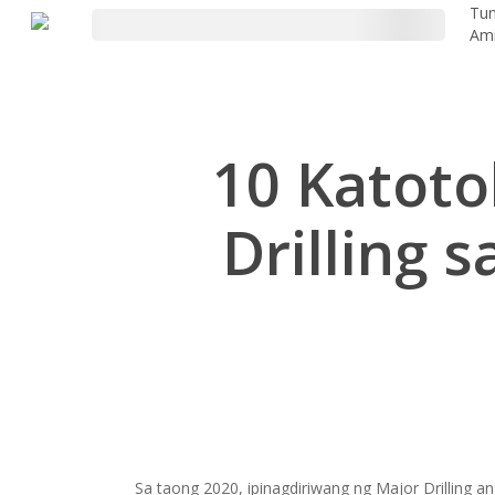
Laktawan
Tun
Am
ang
pangunahing
nilalaman
10 Katoto
Drilling 
Sa taong 2020, ipinagdiriwang ng Major Drilling an