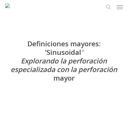
Men
Ir
Menu
al
busque en
contenido
principal
Definiciones mayores:
'Sinusoidal
'
Explorando la perforación
especializada con la perforación
mayor