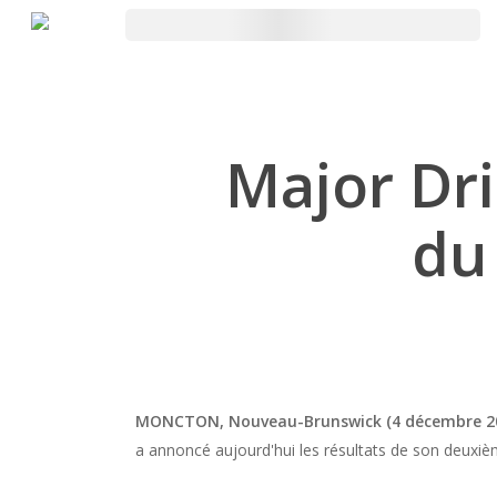
Skip
to
main
content
Major Dri
du
MONCTON, Nouveau-Brunswick (4 décembre 2
a annoncé aujourd'hui les résultats de son deuxièm