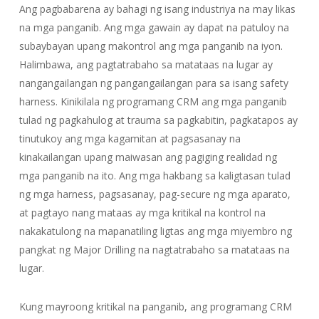
Ang pagbabarena ay bahagi ng isang industriya na may likas
na mga panganib. Ang mga gawain ay dapat na patuloy na
subaybayan upang makontrol ang mga panganib na iyon.
Halimbawa, ang pagtatrabaho sa matataas na lugar ay
nangangailangan ng pangangailangan para sa isang safety
harness. Kinikilala ng programang CRM ang mga panganib
tulad ng pagkahulog at trauma sa pagkabitin, pagkatapos ay
tinutukoy ang mga kagamitan at pagsasanay na
kinakailangan upang maiwasan ang pagiging realidad ng
mga panganib na ito. Ang mga hakbang sa kaligtasan tulad
ng mga harness, pagsasanay, pag-secure ng mga aparato,
at pagtayo nang mataas ay mga kritikal na kontrol na
nakakatulong na mapanatiling ligtas ang mga miyembro ng
pangkat ng Major Drilling na nagtatrabaho sa matataas na
lugar.
Kung mayroong kritikal na panganib, ang programang CRM