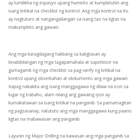
ay lumilikha ng espasyo upang huminto at kumpletuhin ang
isang kritikal na checklist ng kontrol. Ang mga kontrol na ito
ay nagtuturo at nangangailangan sa isang tao na ligtas na
makumpleto ang gawain.
Ang mga karagdagang hakbang sa kaligtasan ay
kinabibilangan ng mga tagapamahala at superbisor na
gumagamit ng mga checklist sa pag-verify ng kritikal na
kontrol upang obserbahan at idokumento ang mga gawain.
Kapag nakakita ang isang manggagawa ng dilaw na icon sa
lugar ng trabaho, alam nilang ang gawaing iyon ay
kumakatawan sa isang kritikal na panganib. Sa pamamagitan
ng pagsasanay, natututo ang mga manggagawa kung paano
ligtas na mabawasan ang panganib.
Layunin ng Major Drilling na bawasan ang mga panganib sa