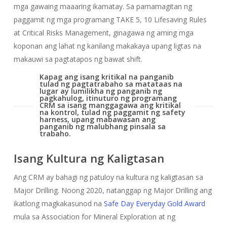
mga gawaing maaaring ikamatay. Sa pamamagitan ng
paggamit ng mga programang TAKE 5, 10 Lifesaving Rules
at Critical Risks Management, ginagawa ng aming mga
koponan ang lahat ng kanilang makakaya upang ligtas na
makauwi sa pagtatapos ng bawat shift.
Kapag ang isang kritikal na panganib
tulad ng pagtatrabaho sa matataas na
lugar ay lumilikha ng panganib ng
pagkahulog, itinuturo ng programang
CRM sa isang manggagawa ang kritikal
na kontrol, tulad ng paggamit ng safety
harness, upang mabawasan ang
panganib ng malubhang pinsala sa
trabaho.
Isang Kultura ng Kaligtasan
Ang CRM ay bahagi ng patuloy na kultura ng kaligtasan sa
Major Drilling. Noong 2020, natanggap ng Major Drilling ang
ikatlong magkakasunod na
Safe Day Everyday Gold Award
mula sa Association for Mineral Exploration at ng