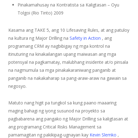
Pinakamahusay na Kontratista sa Kaligtasan – Oyu
Tolgoi (Rio Tinto) 2009
Kasama ang TAKE 5, ang 10 Lifesaving Rules, at ang patuloy
na kultura ng Major Drilling na
Safety in Action
, ang
programang CRM ay nagbibigay ng mga kontrol na
itinuturing na kinakailangan upang maiwasan ang mga
potensyal na pagkamatay, malubhang insidente at/o pinsala
na nagmumula sa mga pinakakaraniwang panganib at
panganib na nakakaharap sa pang-araw-araw na gawain sa
negosyo.
Matuto nang higit pa tungkol sa kung paano maaaring
maging bahagi ng iyong susunod na proyekto sa
pagbabarena ang pangako ng Major Drilling sa kaligtasan at
ang programang Critical Risks Management sa
pamamagitan ng pakikipag-ugnayan kay
Kevin Slemko
,