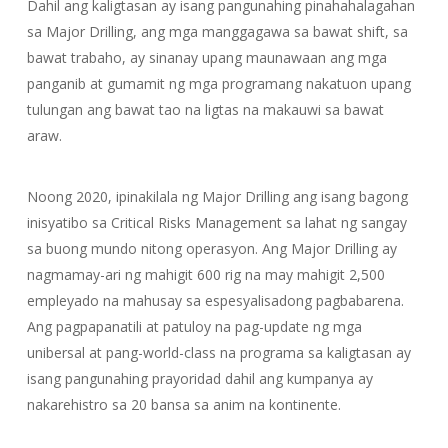
Dahil ang kaligtasan ay isang pangunahing pinahahalagahan
sa Major Drilling, ang mga manggagawa sa bawat shift, sa
bawat trabaho, ay sinanay upang maunawaan ang mga
panganib at gumamit ng mga programang nakatuon upang
tulungan ang bawat tao na ligtas na makauwi sa bawat
araw.
Noong 2020, ipinakilala ng Major Drilling ang isang bagong
inisyatibo sa Critical Risks Management sa lahat ng sangay
sa buong mundo nitong operasyon. Ang Major Drilling ay
nagmamay-ari ng mahigit 600 rig na may mahigit 2,500
empleyado na mahusay sa espesyalisadong pagbabarena.
Ang pagpapanatili at patuloy na pag-update ng mga
unibersal at pang-world-class na programa sa kaligtasan ay
isang pangunahing prayoridad dahil ang kumpanya ay
nakarehistro sa 20 bansa sa anim na kontinente.