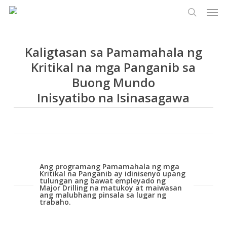
Men
Laktawan
Menu
ang
paghaha
pangunahing
nilalaman
Kaligtasan sa Pamamahala ng
Kritikal na mga Panganib sa
Buong Mundo
Inisyatibo na Isinasagawa
Ang programang Pamamahala ng mga
Kritikal na Panganib ay idinisenyo upang
tulungan ang bawat empleyado ng
Major Drilling na matukoy at maiwasan
ang malubhang pinsala sa lugar ng
trabaho.