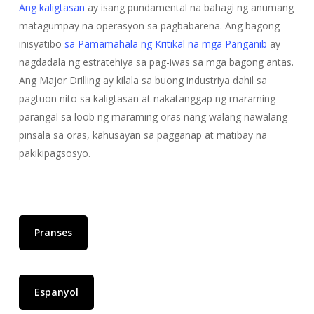
Ang kaligtasan
ay isang pundamental na bahagi ng anumang
matagumpay na operasyon sa pagbabarena. Ang bagong
inisyatibo
sa Pamamahala ng Kritikal na mga Panganib
ay
nagdadala ng estratehiya sa pag-iwas sa mga bagong antas.
Ang Major Drilling ay kilala sa buong industriya dahil sa
pagtuon nito sa kaligtasan at nakatanggap ng maraming
parangal sa loob ng maraming oras nang walang nawalang
pinsala sa oras, kahusayan sa pagganap at matibay na
pakikipagsosyo.
I-
I-
play
play
ang
ang
Pranses
Video
Video
Espanyol