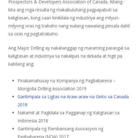
Prospectors & Developers Association of Canada. Kitang-
kita ang mga resulta ng makabuluhang pagpapabuti sa
kaligtasan, kung saan kinikilala ng industriya ang milyun-
milyong oras ng trabaho nang walang nawalang pinsala dahil
sa oras ng pagtatrabaho.
Ang Major Drilling ay nakatanggap ng maraming parangal sa
kaligtasan at industriya sa nakalipas na dekada at higit pa
kabilang ang:
Pinakamahusay na Kompanya ng Pagbabarena –
Mongolia Drilling Association 2019
Gantimpala sa Ligtas na Araw-araw na Ginto sa Canada
2018
Nakamit at Pagkilala sa Pagganap ng Kaligtasan sa
Indonesia 2018
Gantimpala ng Pambansang Asosasyon ng
Pagbabarena (NDA) 2017