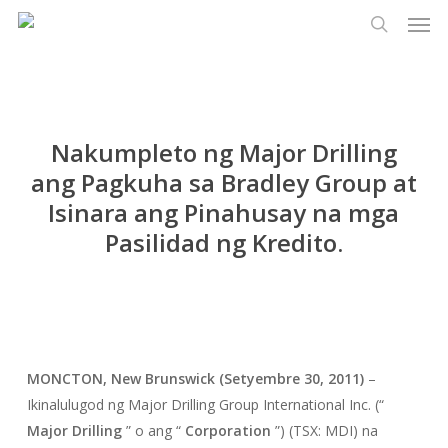
Men
Laktawan
Menu
ang
paghaha
pangunahing
nilalaman
Nakumpleto ng Major Drilling
ang Pagkuha sa Bradley Group at
Isinara ang Pinahusay na mga
Pasilidad ng Kredito.
MONCTON, New Brunswick (Setyembre 30, 2011)
–
Ikinalulugod ng Major Drilling Group International Inc. (“
Major
Drilling
” o ang “
Corporation
”) (TSX: MDI) na