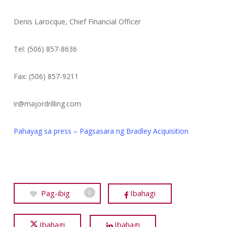
Denis Larocque, Chief Financial Officer
Tel: (506) 857-8636
Fax: (506) 857-9211
ir@majordrilling.com
Pahayag sa press – Pagsasara ng Bradley Acquisition
Pag-ibig
Ibahagi
0
Ibahagi
Ibahagi