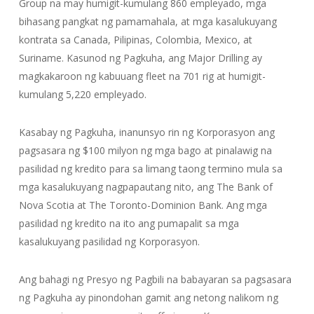
Group na may humigit-kumulang 860 empleyado, mga
bihasang pangkat ng pamamahala, at mga kasalukuyang
kontrata sa Canada, Pilipinas, Colombia, Mexico, at
Suriname. Kasunod ng Pagkuha, ang Major Drilling ay
magkakaroon ng kabuuang fleet na 701 rig at humigit-
kumulang 5,220 empleyado.
Kasabay ng Pagkuha, inanunsyo rin ng Korporasyon ang
pagsasara ng $100 milyon ng mga bago at pinalawig na
pasilidad ng kredito para sa limang taong termino mula sa
mga kasalukuyang nagpapautang nito, ang The Bank of
Nova Scotia at The Toronto-Dominion Bank. Ang mga
pasilidad ng kredito na ito ang pumapalit sa mga
kasalukuyang pasilidad ng Korporasyon.
Ang bahagi ng Presyo ng Pagbili na babayaran sa pagsasara
ng Pagkuha ay pinondohan gamit ang netong nalikom ng