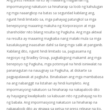
Ang press release na ito ay maaaring maglaman ng
impormasyong nakatuon sa hinaharap sa loob ng kahulugan
ng mga naaangkop na batas sa seguridad kabilang ang,
ngunit hindi limitado sa, mga pahayag patungkol sa mga
benepisyong maaaring makuha ng Korporasyon at mga
shareholder nito bilang resulta ng Pagkuha. Ang mga aktwal
na resulta ay maaaring magkaiba nang malaki mula sa mga
kasalukuyang inaasahan dahil sa ilang mga salik at panganib.
Kabilang dito, ngunit hindi limitado sa, pagsasama ng
negosyo ng Bradley Group, pagkabigong makamit ang mga
benepisyo ng Pagkuha, mga potensyal na hindi isiniwalat na
pananagutan na nauugnay sa Pagkuha, at diskarte sa
pagpapalawak at pagkuha. Binabalaan ang mga mambabasa
na ang nabanggit na listahan ay hindi kumpleto. Ang
impormasyong nakatuon sa hinaharap na nakapaloob dito
ay hayagang kwalipikado sa kabuuan nito ng pahayag na ito
ng babala. Ang impormasyong nakatuon sa hinaharap na
nakapaloob dito ay ginawa sa petsa ng press release na ito,