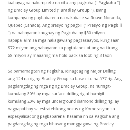
ipahayag na nakumpleto na nito ang pagkuha (“
Pagkuha
”)
ng Bradley Group Limited (“
Bradley Group
”), isang
kumpanya ng pagbabarena na nakabase sa Rouyn Noranda,
Quebec (Canada). Ang presyo ng pagbili (“
Presyo ng Pagbili
”) na babayaran kaugnay ng Pagkuha ay $80 milyon,
napapailalim sa mga nakagawiang pagsasaayos, kung saan
$72 milyon ang nabayaran sa pagtatapos at ang natitirang
$8 milyon ay maaaring ma-hold-back sa loob ng 3 taon.
Sa pamamagitan ng Pagkuha, idinagdag ng Major Drilling
ang 124 na rig ng Bradley Group sa base nito na 577 rig. Ang
pagdaragdag ng mga rig ng Bradley Group, na humigit-
kumulang 80% ay mga surface drilling rig at humigit-
kumulang 20% ​​ay mga underground diamond drilling rig, ay
nagpapatibay sa estratehikong pokus ng Korporasyon sa
espesyalisadong pagbabarena. Kasama rin sa Pagkuha ang
pagdaragdag ng mga bihasang manggagawa ng Bradley