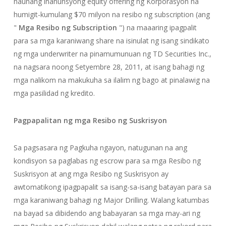
naunang inanunsyong equity offering ng Korporasyon na
humigit-kumulang $70 milyon na resibo ng subscription (ang
"
Mga Resibo ng Subscription
") na maaaring ipagpalit
para sa mga karaniwang share na isinulat ng isang sindikato
ng mga underwriter na pinamumunuan ng TD Securities Inc.,
na nagsara noong Setyembre 28, 2011, at isang bahagi ng
mga nalikom na makukuha sa ilalim ng bago at pinalawig na
mga pasilidad ng kredito.
Pagpapalitan ng mga Resibo ng Suskrisyon
Sa pagsasara ng Pagkuha ngayon, natugunan na ang
kondisyon sa paglabas ng escrow para sa mga Resibo ng
Suskrisyon at ang mga Resibo ng Suskrisyon ay
awtomatikong ipagpapalit sa isang-sa-isang batayan para sa
mga karaniwang bahagi ng Major Drilling. Walang katumbas
na bayad sa dibidendo ang babayaran sa mga may-ari ng