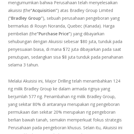
mengumumkan bahwa Perusahaan telah menyelesaikan
akuisisi (the
“Acquisition”
) atas Bradley Group Limited
(
“Bradley Group”
), sebuah perusahaan pengeboran yang
bermarkas di Rouyn Noranda, Quebec (Kanada). Harga
pembelian (the
“Purchase Price”
) yang dibayarkan
sehubungan dengan Akuisisi sebesar $80 juta, tunduk pada
penyesuaian biasa, di mana $72 juta dibayarkan pada saat
penutupan, sedangkan sisa $8 juta tunduk pada penahanan
selama 3 tahun.
Melalui Akuisisi ini, Major Drilling telah menambahkan 124
rig milik Bradley Group ke dalam armada rignya yang
berjumlah 577 rig. Penambahan rig milik Bradley Group,
yang sekitar 80% di antaranya merupakan rig pengeboran
permukaan dan sekitar 20% merupakan rig pengeboran
berlian bawah tanah, semakin memperkuat fokus strategis
Perusahaan pada pengeboran khusus. Selain itu, Akuisisi ini