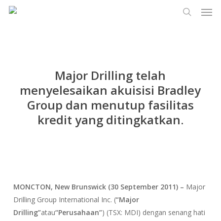
Men
Lewati
Menu
ke
cari
konten
utama
Major Drilling telah
menyelesaikan akuisisi Bradley
Group dan menutup fasilitas
kredit yang ditingkatkan.
MONCTON, New Brunswick (30 September 2011) –
Major
Drilling Group International Inc. (
“Major
Drilling”
atau
“Perusahaan”
) (TSX: MDI) dengan senang hati