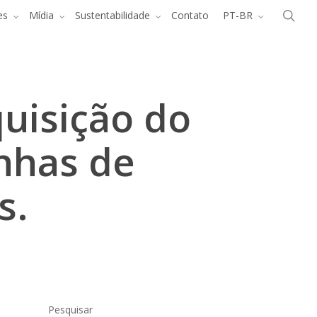
Menu
pes
es
Mídia
Sustentabilidade
Contato
PT-BR
quisição do
inhas de
s.
Pesquisar