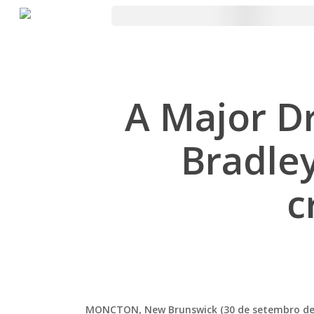
Pular
para
o
conteúdo
principal
A Major Dr
Bradley
c
MONCTON, New Brunswick (30 de setembro de