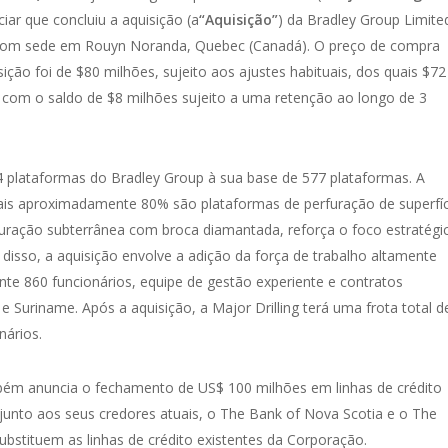
iar que concluiu a aquisição (a
“Aquisição”
) da Bradley Group Limite
com sede em Rouyn Noranda, Quebec (Canadá). O preço de compra
ição foi de $80 milhões, sujeito aos ajustes habituais, dos quais $72
com o saldo de $8 milhões sujeito a uma retenção ao longo de 3
24 plataformas do Bradley Group à sua base de 577 plataformas. A
ais aproximadamente 80% são plataformas de perfuração de superfíc
ração subterrânea com broca diamantada, reforça o foco estratégi
disso, a aquisição envolve a adição da força de trabalho altamente
e 860 funcionários, equipe de gestão experiente e contratos
e Suriname. Após a aquisição, a Major Drilling terá uma frota total d
nários.
ém anuncia o fechamento de US$ 100 milhões em linhas de crédito
junto aos seus credores atuais, o The Bank of Nova Scotia e o The
ubstituem as linhas de crédito existentes da Corporação.