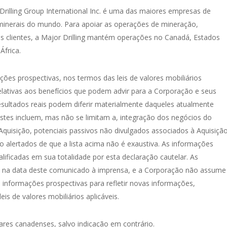
lling Group International Inc. é uma das maiores empresas de
 minerais do mundo. Para apoiar as operações de mineração,
us clientes, a Major Drilling mantém operações no Canadá, Estados
África.
es prospectivas, nos termos das leis de valores mobiliários
 relativas aos benefícios que podem advir para a Corporação e seus
esultados reais podem diferir materialmente daqueles atualmente
 Estes incluem, mas não se limitam a, integração dos negócios do
 Aquisição, potenciais passivos não divulgados associados à Aquisiçã
ão alertados de que a lista acima não é exaustiva. As informações
ificadas em sua totalidade por esta declaração cautelar. As
as na data deste comunicado à imprensa, e a Corporação não assume
 informações prospectivas para refletir novas informações,
is de valores mobiliários aplicáveis.
res canadenses, salvo indicação em contrário.