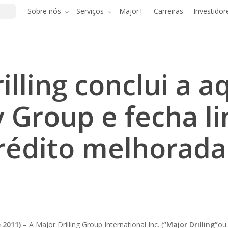
Sobre nós
Serviços
Major+
Carreiras
Investidor
illing conclui a a
 Group e fecha l
rédito melhorada
 2011) –
A Major Drilling Group International Inc. (
“Major
Drilling”
ou